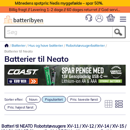
Månedens spotpris: Nedis myggefælde – spar 50%.
Billig fragt // Levering 1-2 dage // 60 dages returret // God service med garanti
Min indkøbs
Batterier
Hus og have batterier
Robotstøvsugerbatterier
Batterier til Neato
Batterier til Neato
Sorter efter:
Navn
Popularitet
Pris: laveste først
Pris: højest først
Batteri til NEATO Robotstøvsugere XV-11 / XV-12 / XV-14 / XV-15 /