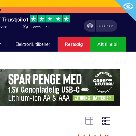
ti
Min indkøbskurv
Lave
0,00 DKK
vice
Konto
om
r
Elektronik tilbehør
Restsalg
Alt til elbil