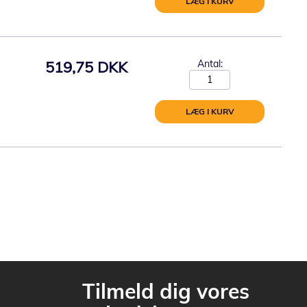
LÆG I KURV
519,75 DKK
Antal:
LÆG I KURV
Tilmeld dig vores