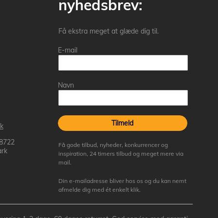
nyhedsbrev:
Få ekstra meget at glæde dig til.
E-mail
Navn
Tilmeld
k
 8722
Få gode tilbud, nyheder, konkurrencer og
rk
inspiration, 24 timers tilbud og meget mere via
mail.
Din e-mailadresse bliver hos os og du kan nemt
afmelde dig med ét enkelt klik.