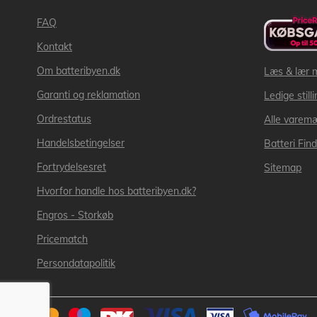
FAQ
Kontakt
Om batteribyen.dk
Læs & lær 
Garanti og reklamation
Ledige still
Ordrestatus
Alle varem
Handelsbetingelser
Batteri Fin
Fortrydelsesret
Sitemap
Hvorfor handle hos batteribyen.dk?
Engros - Storkøb
Pricematch
Persondatapolitik