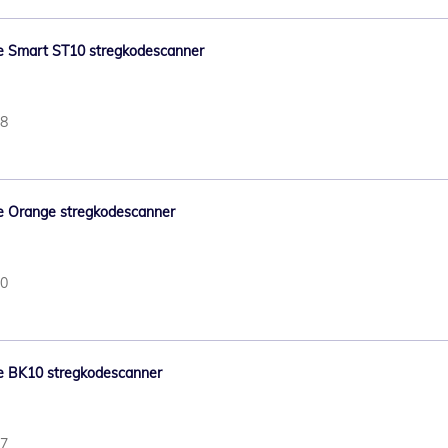
bile Smart ST10 stregkodescanner
98
bile Orange stregkodescanner
50
bile BK10 stregkodescanner
07