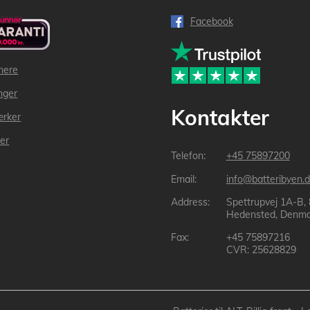
Facebook
mere
inger
Kontakter
ærker
der
+45 75897200
info@batteribyen.d
Spettrupvej 1A-B,
Hedensted, Denma
+45 75897216
CVR: 25628829