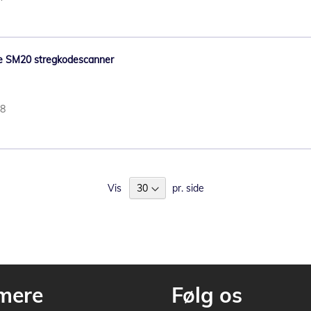
bile SM20 stregkodescanner
58
Vis
pr. side
mere
Følg os