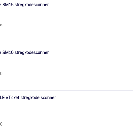
bile SM15 stregkodescanner
09
bile SM10 stregkodescanner
70
BILE eTicket stregkode scanner
20