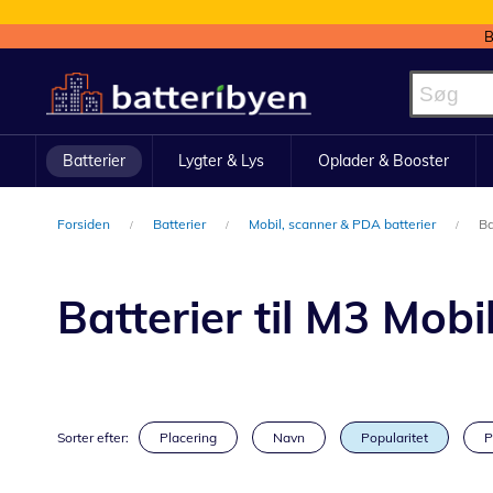
B
Skip
to
Content
Batterier
Lygter & Lys
Oplader & Booster
Forsiden
Batterier
Mobil, scanner & PDA batterier
Ba
Batterier til M3 Mobi
Sorter efter:
Placering
Navn
Popularitet
P