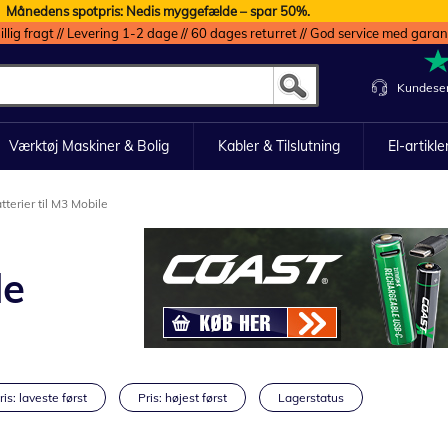
Månedens spotpris: Nedis myggefælde – spar 50%.
illig fragt // Levering 1-2 dage // 60 dages returret // God service med garan
Kundeser
Værktøj Maskiner & Bolig
Kabler & Tilslutning
El-artikle
tterier til M3 Mobile
le
ris: laveste først
Pris: højest først
Lagerstatus