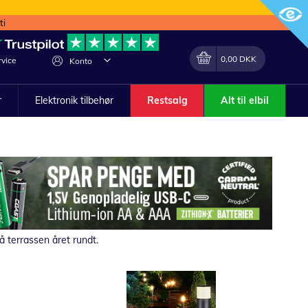
ti
Min indkøbskurv
Lave
0,00 DKK
vice
Konto
om
r
Elektronik tilbehør
Restsalg
Alt til elbil
på terrassen året rundt.