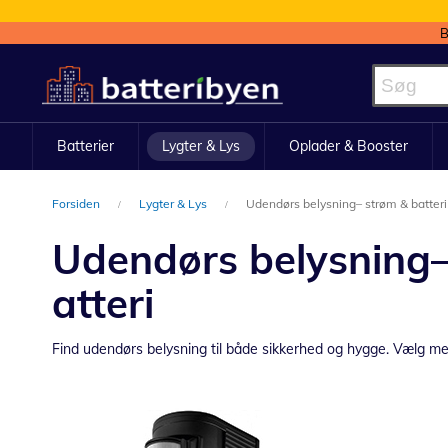
B
Skip
to
Content
Batterier
Lygter & Lys
Oplader & Booster
Forsiden
Lygter & Lys
Udendørs belysning– strøm & batteri
Udendørs belysning–
atteri
Find udendørs belysning til både sikkerhed og hygge. Vælg melle