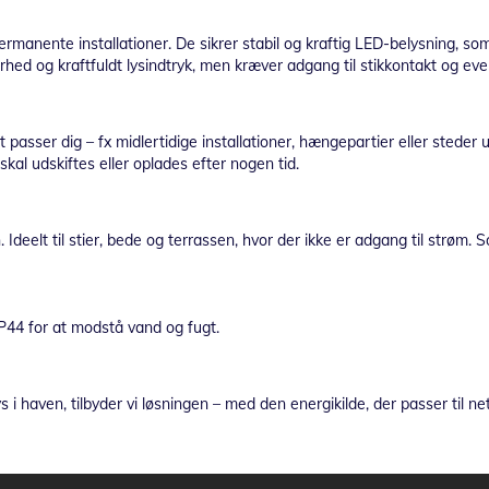
manente installationer. De sikrer stabil og kraftig LED-belysning, som 
hed og kraftfuldt lysindtryk, men kræver adgang til stikkontakt og event
t passer dig – fx midlertidige installationer, hængepartier eller steder
kal udskiftes eller oplades efter nogen tid.
elt til stier, bede og terrassen, hvor der ikke er adgang til strøm. Sol
P44 for at modstå vand og fugt.
 i haven, tilbyder vi løsningen – med den energikilde, der passer til net