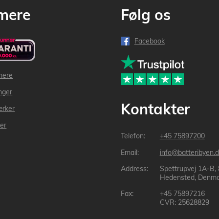
mere
Følg os
Facebook
mere
inger
Kontakter
ærker
der
+45 75897200
info@batteribyen.d
Spettrupvej 1A-B,
Hedensted, Denma
+45 75897216
CVR: 25628829