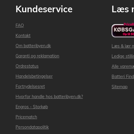
Kundeservice
Læs 
FAQ
Kontakt
Om batteribyen.dk
Læs & lær 
Garanti og reklamation
Ledige still
Ordrestatus
Alle varem
Handelsbetingelser
Batteri Fin
Fortrydelsesret
Sitemap
Hvorfor handle hos batteribyen.dk?
Engros - Storkøb
Pricematch
Persondatapolitik