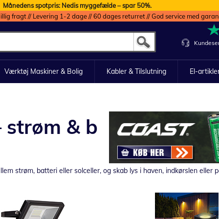
Månedens spotpris: Nedis myggefælde – spar 50%.
illig fragt // Levering 1-2 dage // 60 dages returret // God service med garan
Kundeser
Værktøj Maskiner & Bolig
Kabler & Tilslutning
El-artikle
 strøm & b
m strøm, batteri eller solceller, og skab lys i haven, indkørslen eller 