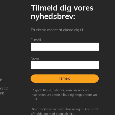
Tilmeld dig vores
nyhedsbrev:
Få ekstra meget at glæde dig til.
E-mail
Navn
Tilmeld
k
 8722
Få gode tilbud, nyheder, konkurrencer og
rk
inspiration, 24 timers tilbud og meget mere via
mail.
Din e-mailadresse bliver hos os og du kan nemt
afmelde dig med ét enkelt klik.