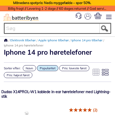
Månedens spotpris: Nedis myggefælde – spar 50%.
Billig fragt // Levering 1-2 dage // 60 dages returret // God service med garanti
Min indkøbs
Elektronik tilbehør
Apple iphone tilbehør
Iphone 14 pro tilbehør
Iphone 14 pro høretelefoner
Iphone 14 pro høretelefoner
Sorter efter:
Navn
Popularitet
Pris: laveste først
Pris: højest først
Dudao X14PROL-W1 kablede in-ear høretelefoner med Lightning-
stik
(2)