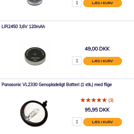
LÆG I KURV
LIR2450 3,6V 120mAh
49,00 DKK
LÆG I KURV
Panasonic VL2330 Genopladeligt Batteri (1 stk.) med flige
(3)
95,95 DKK
LÆG I KURV