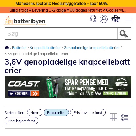
Månedens spotpris: Nedis myggefælde – spar 50%.
Billig fragt // Levering 1-2 dage // 60 dages returret // God service med garanti
Min indkøbs
Batterier
Knapcellebatterier
Genopladelige knapcellebatterier
3,6V genopladelige knapcellebatterier
3,6V genopladelige knapcellebatt
erier
Sorter efter:
Navn
Popularitet
Pris: laveste først
Pris: højest først