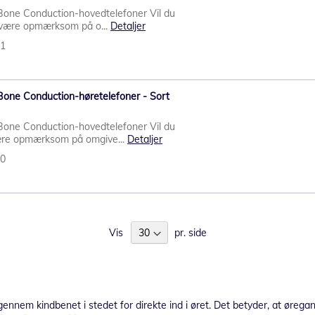
 Bone Conduction-hovedtelefoner Vil du
ig være opmærksom på o...
Detaljer
51
 Bone Conduction-høretelefoner - Sort
 Bone Conduction-hovedtelefoner Vil du
ære opmærksom på omgive...
Detaljer
50
Vis
pr. side
nem kindbenet i stedet for direkte ind i øret. Det betyder, at øregan