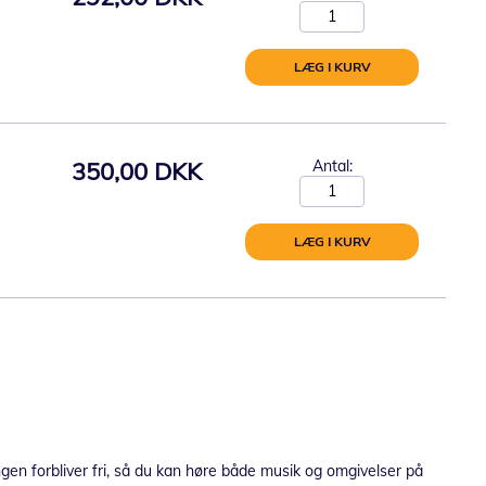
LÆG I KURV
350,00 DKK
Antal:
LÆG I KURV
gen forbliver fri, så du kan høre både musik og omgivelser på