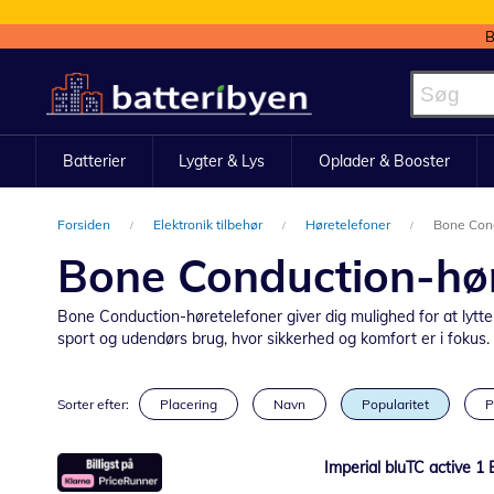
B
Skip
to
Content
Batterier
Lygter & Lys
Oplader & Booster
Forsiden
Elektronik tilbehør
Høretelefoner
Bone Cond
Bone Conduction-hør
Bone Conduction-høretelefoner giver dig mulighed for at lytt
sport og udendørs brug, hvor sikkerhed og komfort er i fokus.
Sorter efter:
Placering
Navn
Popularitet
P
Imperial bluTC active 1