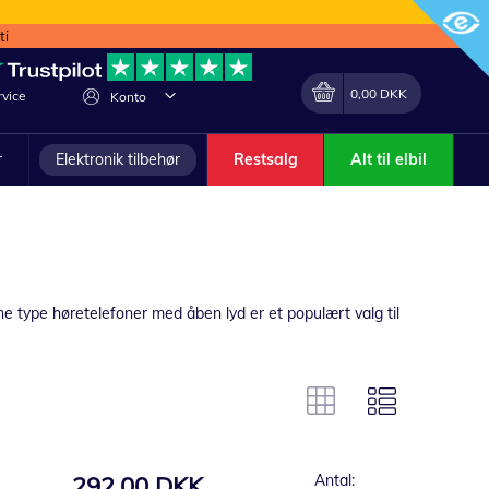
ti
Min indkøbskurv
Lave
0,00 DKK
vice
Konto
om
r
Elektronik tilbehør
Restsalg
Alt til elbil
e type høretelefoner med åben lyd er et populært valg til
292,00 DKK
Antal: