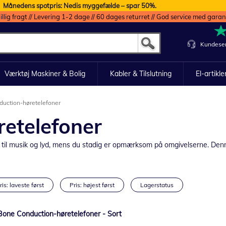
Månedens spotpris: Nedis myggefælde – spar 50%.
illig fragt // Levering 1-2 dage // 60 dages returret // God service med garan
Kundeser
Værktøj Maskiner & Bolig
Kabler & Tilslutning
El-artikle
uction-høretelefoner
etelefoner
e til musik og lyd, mens du stadig er opmærksom på omgivelserne. Denn
ris: laveste først
Pris: højest først
Lagerstatus
 Bone Conduction-høretelefoner - Sort