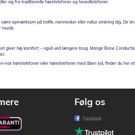
er sig fra traditionelle høretelefoner og hovedtelefoner.
t være opmærksom på trafik, mennesker eller natur omkring dig. De brug
r musik.
lket giver høj komfort – også ved længere brug. Mange Bone Conduction
er.
-ear høretelefoner eller høretelefoner med åben lyd, finder du her et
mere
Følg os
Facebook