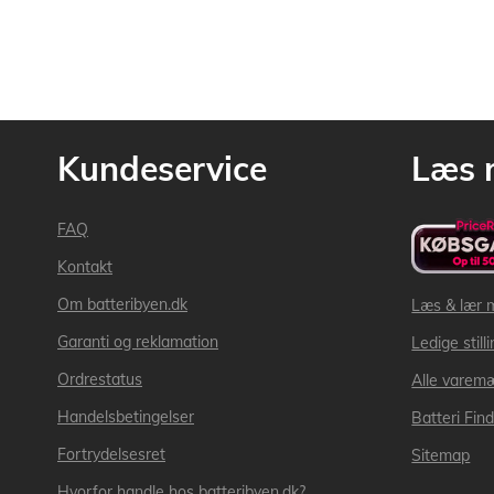
Kundeservice
Læs 
FAQ
Kontakt
Om batteribyen.dk
Læs & lær 
Garanti og reklamation
Ledige still
Ordrestatus
Alle varem
Handelsbetingelser
Batteri Fin
Fortrydelsesret
Sitemap
Hvorfor handle hos batteribyen.dk?