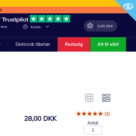
ti
Min indkøbskurv
Lave
0,00 DKK
vice
Konto
om
r
Elektronik tilbehør
Restsalg
Alt til elbil
(2)
28,00 DKK
Antal: