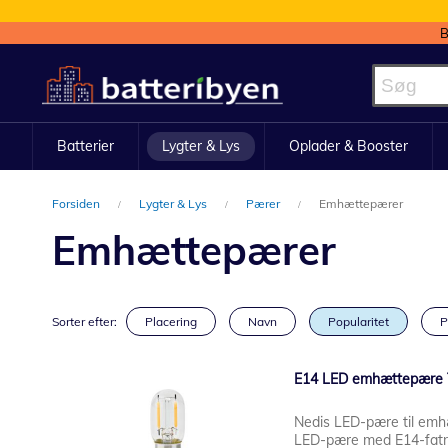
B
Skip
to
Content
Batterier
Lygter & Lys
Oplader & Booster
Forsiden
Lygter & Lys
Pærer
Emhættepærer
Emhættepærer
Sorter efter:
Placering
Navn
Popularitet
P
E14 LED emhættepære 
Nedis LED-pære til emh
LED-pære med E14-fatnin