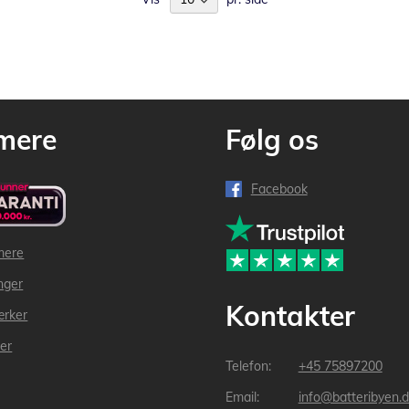
mere
Følg os
Facebook
mere
inger
Kontakter
ærker
der
+45 75897200
info@batteribyen.d