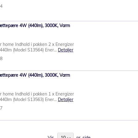
34
ættepære 4W (440lm), 3000K, Varm
ur home Indhold i pakken 2 x Energizer
40lm (Model S13564) Ener...
Detaljer
18
ættepære 4W (440lm), 3000K, Varm
ur home Indhold i pakken 1 x Energizer
40lm (Model S13563) Ener...
Detaljer
17
Vis
pr. side