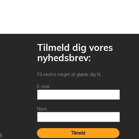
Tilmeld dig vores
nyhedsbrev:
Få ekstra meget at glæde dig til.
E-mail
Navn
Tilmeld
k