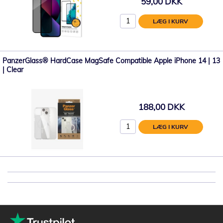
59,00 DKK
LÆG I KURV
PanzerGlass® HardCase MagSafe Compatible Apple iPhone 14 | 13
| Clear
188,00 DKK
LÆG I KURV