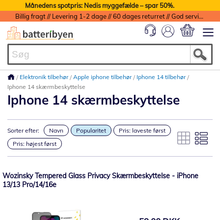
Månedens spotpris: Nedis myggefælde – spar 50%.
Billig fragt // Levering 1-2 dage // 60 dages returret // God service med garanti
Min indkøbs
Elektronik tilbehør
Apple iphone tilbehør
Iphone 14 tilbehør
Iphone 14 skærmbeskyttelse
Iphone 14 skærmbeskyttelse
Sorter efter:
Navn
Popularitet
Pris: laveste først
Pris: højest først
Wozinsky Tempered Glass Privacy Skærmbeskyttelse - iPhone
13/13 Pro/14/16e