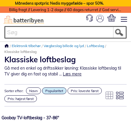
Månedens spotpris: Nedis myggefælde – spar 50%.
Billig fragt // Levering 1-2 dage // 60 dages returret // God service med garanti
Min indkøbs
Elektronik tilbehør
Vægbeslag billede og lyd
Loftbeslag
Klassiske loftbeslag
Klassiske loftbeslag
Gå med en enkel og driftssikker løsning: Klassiske loftbeslag til
TV giver dig en fast og stabil ...
Læs mere
Sorter efter:
Navn
Popularitet
Pris: laveste først
Pris: højest først
Goobay TV-loftbeslag - 37-86"