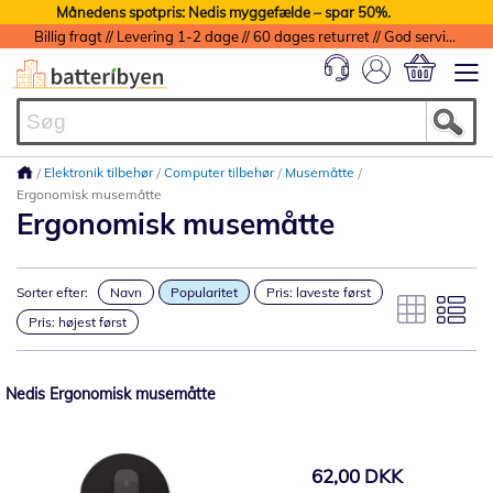
Månedens spotpris: Nedis myggefælde – spar 50%.
Billig fragt // Levering 1-2 dage // 60 dages returret // God service med garanti
Min indkøbs
Elektronik tilbehør
Computer tilbehør
Musemåtte
Ergonomisk musemåtte
Ergonomisk musemåtte
Sorter efter:
Navn
Popularitet
Pris: laveste først
Pris: højest først
Nedis Ergonomisk musemåtte
62,00 DKK