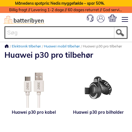
Månedens spotpris: Nedis myggefælde – spar 50%.
Billig fragt // Levering 1-2 dage // 60 dages returret // God service med garanti
Min indkøbs
Elektronik tilbehør
Huawei mobil tilbehør
Huawei p30 pro tilbehør
Huawei p30 pro tilbehør
Huawei p30 pro kabel
Huawei p30 pro bilholder