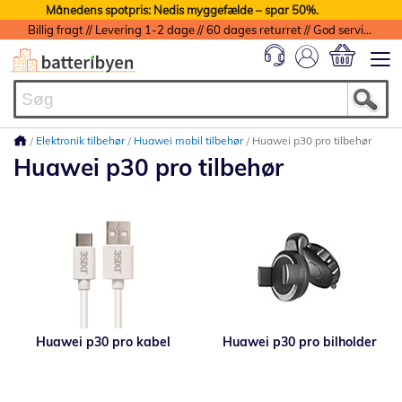
Månedens spotpris: Nedis myggefælde – spar 50%.
Billig fragt // Levering 1-2 dage // 60 dages returret // God service med garanti
Min indkøbs
Elektronik tilbehør
Huawei mobil tilbehør
Huawei p30 pro tilbehør
Huawei p30 pro tilbehør
Huawei p30 pro kabel
Huawei p30 pro bilholder