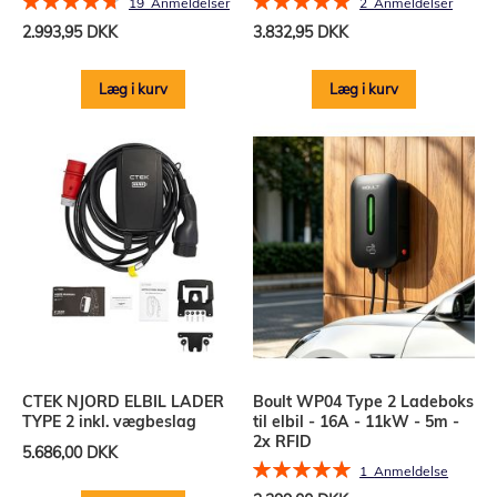
19
Anmeldelser
2
Anmeldelser
96%
100%
2.993,95 DKK
3.832,95 DKK
Læg i kurv
Læg i kurv
CTEK NJORD ELBIL LADER
Boult WP04 Type 2 Ladeboks
TYPE 2 inkl. vægbeslag
til elbil - 16A - 11kW - 5m -
2x RFID
5.686,00 DKK
Bedømmelse:
1
Anmeldelse
100%