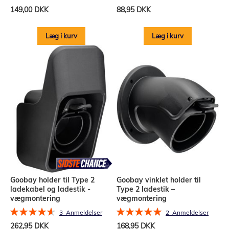
95%
93%
149,00 DKK
88,95 DKK
Læg i kurv
Læg i kurv
Goobay holder til Type 2
Goobay vinklet holder til
ladekabel og ladestik -
Type 2 ladestik –
vægmontering
vægmontering
Bedømmelse:
Bedømmelse:
3
Anmeldelser
2
Anmeldelser
93%
100%
262,95 DKK
168,95 DKK