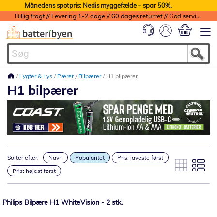
Månedens spotpris: Nedis myggefælde – spar 50%.
Billig fragt // Levering 1-2 dage // 60 dages returret // God service med garanti
Min indkøbs
Lygter & Lys
Pærer
Bilpærer
H1 bilpærer
H1 bilpærer
Sorter efter:
Navn
Popularitet
Pris: laveste først
Pris: højest først
Philips Bilpære H1 WhiteVision - 2 stk.