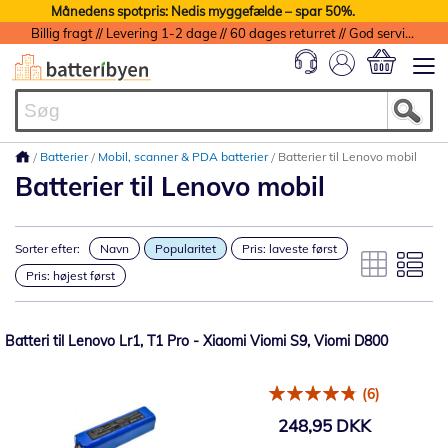
Månedens spotpris: Nedis myggefælde – spar 50%.
Billig fragt // Levering 1-2 dage // 60 dages returret // God service med garanti
Min indkøbs
Batterier
Mobil, scanner & PDA batterier
Batterier til Lenovo mobil
Batterier til Lenovo mobil
Sorter efter:
Navn
Popularitet
Pris: laveste først
Pris: højest først
Batteri til Lenovo Lr1, T1 Pro - Xiaomi Viomi S9, Viomi D800
(6)
248,95 DKK