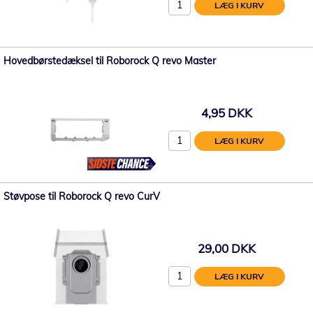
LÆG I KURV
Hovedbørstedæksel til Roborock Q revo Master
4,95 DKK
LÆG I KURV
Støvpose til Roborock Q revo CurV
29,00 DKK
LÆG I KURV