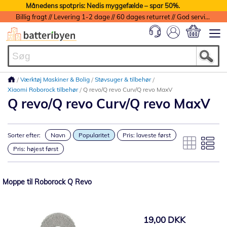
Månedens spotpris: Nedis myggefælde – spar 50%.
Billig fragt // Levering 1-2 dage // 60 dages returret // God service med garanti
Min indkøbs
Værktøj Maskiner & Bolig
Støvsuger & tilbehør
Xiaomi Roborock tilbehør
Q revo/Q revo Curv/Q revo MaxV
Q revo/Q revo Curv/Q revo MaxV
Sorter efter:
Navn
Popularitet
Pris: laveste først
Pris: højest først
Moppe til Roborock Q Revo
19,00 DKK