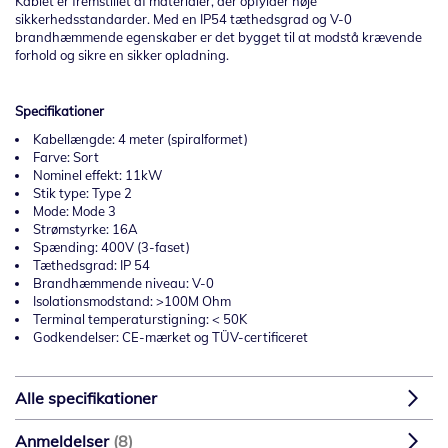
Kablet er fremstillet af materialer, der opfylder høje
sikkerhedsstandarder. Med en IP54 tæthedsgrad og V-0
brandhæmmende egenskaber er det bygget til at modstå krævende
forhold og sikre en sikker opladning.
Specifikationer
Kabellængde: 4 meter (spiralformet)
Farve: Sort
Nominel effekt: 11kW
Stik type: Type 2
Mode: Mode 3
Strømstyrke: 16A
Spænding: 400V (3-faset)
Tæthedsgrad: IP 54
Brandhæmmende niveau: V-0
Isolationsmodstand: >100M Ohm
Terminal temperaturstigning: < 50K
Godkendelser: CE-mærket og TÜV-certificeret
Alle specifikationer
Anmeldelser
8