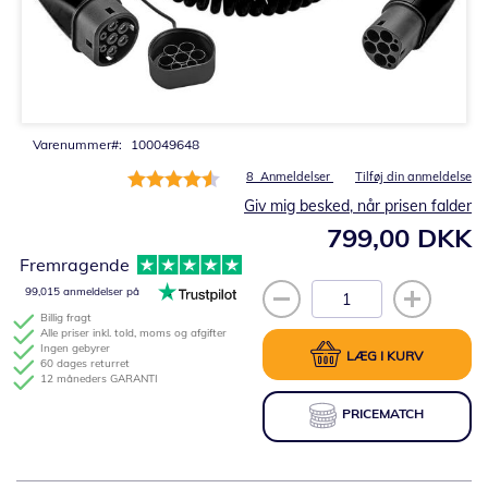
Gå
til
starten
af
billedgalleriet
Varenummer
100049648
Bedømmelse:
8
Anmeldelser
Tilføj din anmeldelse
90%
Giv mig besked, når prisen falder
799,00 DKK
Fremragende
99,015 anmeldelser på
Billig fragt
Alle priser inkl. told, moms og afgifter
Ingen gebyrer
LÆG I KURV
60 dages returret
12 måneders GARANTI
PRICEMATCH