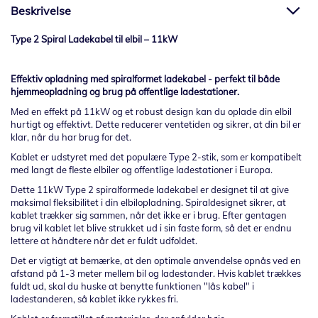
Beskrivelse
Type 2 Spiral Ladekabel til elbil – 11kW
Effektiv opladning med spiralformet ladekabel - perfekt til både
hjemmeopladning og brug på offentlige ladestationer.
Med en effekt på 11kW og et robust design kan du oplade din elbil
hurtigt og effektivt. Dette reducerer ventetiden og sikrer, at din bil er
klar, når du har brug for det.
Kablet er udstyret med det populære Type 2-stik, som er kompatibelt
med langt de fleste elbiler og offentlige ladestationer i Europa.
Dette 11kW Type 2 spiralformede ladekabel er designet til at give
maksimal fleksibilitet i din elbilopladning. Spiraldesignet sikrer, at
kablet trækker sig sammen, når det ikke er i brug. Efter gentagen
brug vil kablet let blive strukket ud i sin faste form, så det er endnu
lettere at håndtere når det er fuldt udfoldet.
Det er vigtigt at bemærke, at den optimale anvendelse opnås ved en
afstand på 1-3 meter mellem bil og ladestander. Hvis kablet trækkes
fuldt ud, skal du huske at benytte funktionen "lås kabel" i
ladestanderen, så kablet ikke rykkes fri.