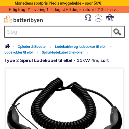
Månedens spotpris: Nedis myggefælde – spar 50%.
Billig fragt // Levering 1-2 dage // 60 dages returret // God service med garanti
Min indkøbs
Oplader & Booster
Ladekabler og ladebokse til elbil
Ladekabler til elbil
Spiral-ladekabel til el-biler
Type 2 Spiral Ladekabel til elbil - 11kW 4m, sort
Gå
til
slutningen
af
billedgalleriet