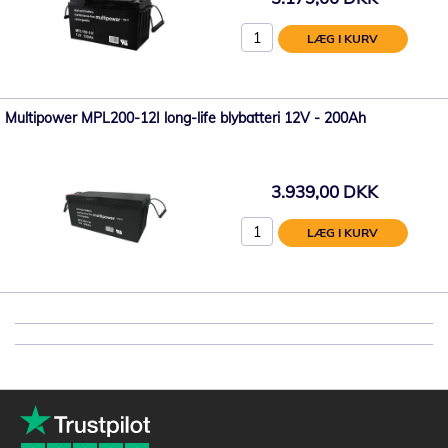
LÆG I KURV
Multipower MPL200-12I long-life blybatteri 12V - 200Ah
3.939,00 DKK
LÆG I KURV