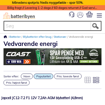
Månedens spotpris: Nedis myggefælde – spar 50%.
Billig fragt // Levering 1-2 dage // 60 dages returret // God service med garanti
Min indkøbs
Batterier
Blybatterier efter brug
Stationær
Vedvarende energi
Vedvarende energi
Sorter efter:
Navn
Popularitet
Pris: laveste først
Pris: højest først
Japcell JC12-7.2 F1 12V 7,2Ah AGM blybatteri (4,8mm)