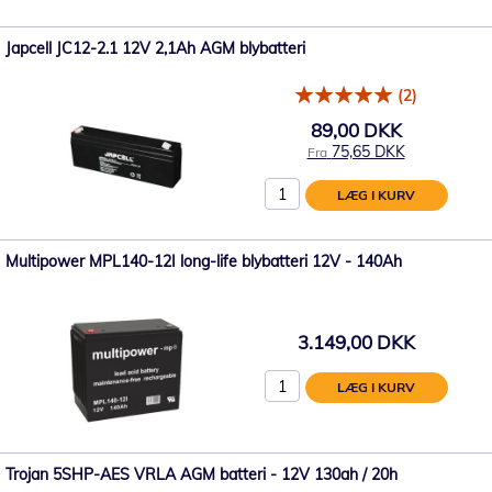
Japcell JC12-2.1 12V 2,1Ah AGM blybatteri
(2)
89,00 DKK
75,65 DKK
Fra
LÆG I KURV
Multipower MPL140-12I long-life blybatteri 12V - 140Ah
3.149,00 DKK
LÆG I KURV
Trojan 5SHP-AES VRLA AGM batteri - 12V 130ah / 20h