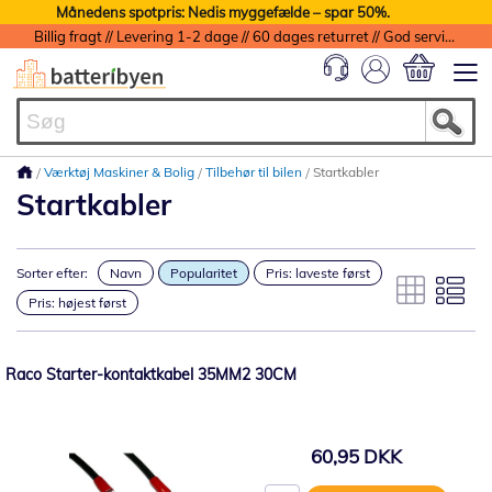
Månedens spotpris: Nedis myggefælde – spar 50%.
Billig fragt // Levering 1-2 dage // 60 dages returret // God service med garanti
Min indkøbs
Værktøj Maskiner & Bolig
Tilbehør til bilen
Startkabler
Startkabler
Sorter efter:
Navn
Popularitet
Pris: laveste først
Pris: højest først
Raco Starter-kontaktkabel 35MM2 30CM
60,95 DKK