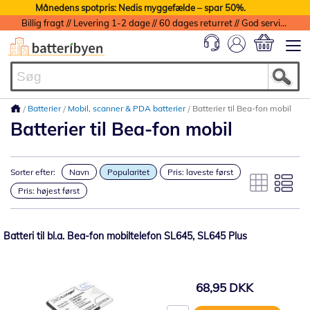
Månedens spotpris: Nedis myggefælde – spar 50%.
Billig fragt // Levering 1-2 dage // 60 dages returret // God service med garanti
Min indkøbs
Batterier
Mobil, scanner & PDA batterier
Batterier til Bea-fon mobil
Batterier til Bea-fon mobil
Sorter efter:
Navn
Popularitet
Pris: laveste først
Pris: højest først
Batteri til bl.a. Bea-fon mobiltelefon SL645, SL645 Plus
68,95 DKK