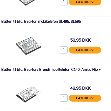
LÆG I KURV
Batteri til bl.a. Bea-fon mobiltelefon SL495, SL595
58,95 DKK
LÆG I KURV
Batteri til bl.a. Bea-fon/ Brondi mobiltelefon C140, Amico Flip +
48,95 DKK
LÆG I KURV