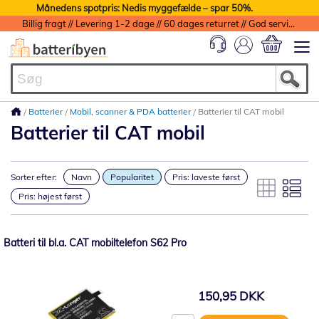
Månedens spotpris: Nedis myggefælde – spar 50%.
Billig fragt // Levering 1-2 dage // 60 dages returret // God service med garanti
Min indkøbs
Batterier
Mobil, scanner & PDA batterier
Batterier til CAT mobil
Batterier til CAT mobil
Sorter efter:
Navn
Popularitet
Pris: laveste først
Pris: højest først
Batteri til bl.a. CAT mobiltelefon S62 Pro
150,95 DKK