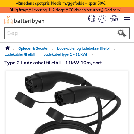
Månedens spotpris: Nedis myggefælde – spar 50%.
Billig fragt // Levering 1-2 dage // 60 dages returret // God service med garanti
Min indkøbs
Oplader & Booster
Ladekabler og ladebokse til elbil
Ladekabler til elbil
Ladekabel type 2 – 11 kWh
Type 2 Ladekabel til elbil - 11kW 10m, sort
Gå
til
slutningen
af
billedgalleriet