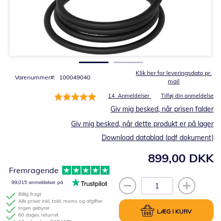
Gå
til
starten
af
billedgalleriet
Klik her for leveringsdato pr.
Varenummer
100049040
mail
Bedømmelse:
14
Anmeldelser
Tilføj din anmeldelse
100%
Giv mig besked, når prisen falder
Giv mig besked, når dette produkt er på lager
Download datablad (pdf dokument)
899,00 DKK
Fremragende
99,015 anmeldelser på
Billig fragt
Alle priser inkl. told, moms og afgifter
Ingen gebyrer
LÆG I KURV
60 dages returret