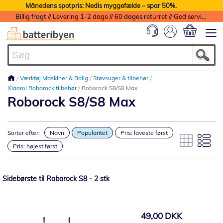
Månedens spotpris: Nedis myggefælde – spar 50%.
Billig fragt // Levering 1-2 dage // 60 dages returret // God service med garanti
Min indkøbs
Værktøj Maskiner & Bolig
Støvsuger & tilbehør
Xiaomi Roborock tilbehør
Roborock S8/S8 Max
Roborock S8/S8 Max
Sorter efter:
Navn
Popularitet
Pris: laveste først
Pris: højest først
Sidebørste til Roborock S8 - 2 stk
49,00 DKK