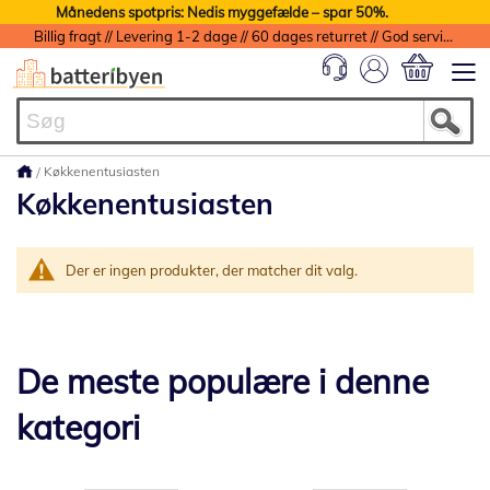
Månedens spotpris: Nedis myggefælde – spar 50%.
Billig fragt // Levering 1-2 dage // 60 dages returret // God service med garanti
Min indkøbs
Køkkenentusiasten
Køkkenentusiasten
Der er ingen produkter, der matcher dit valg.
De meste populære i denne
kategori