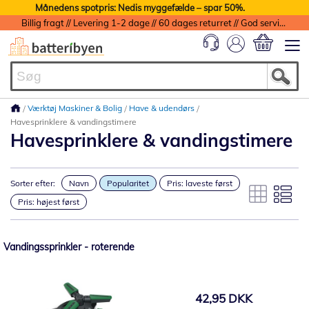
Månedens spotpris: Nedis myggefælde – spar 50%.
Billig fragt // Levering 1-2 dage // 60 dages returret // God service med garanti
Min indkøbs
Værktøj Maskiner & Bolig
Have & udendørs
Havesprinklere & vandingstimere
Havesprinklere & vandingstimere
Sorter efter:
Navn
Popularitet
Pris: laveste først
Pris: højest først
Vandingssprinkler - roterende
42,95 DKK