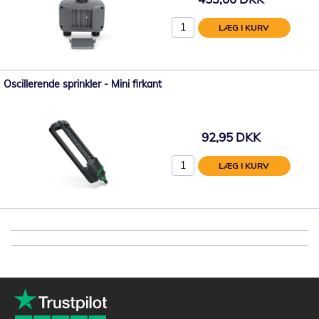
LÆG I KURV
Oscillerende sprinkler - Mini firkant
92,95 DKK
LÆG I KURV