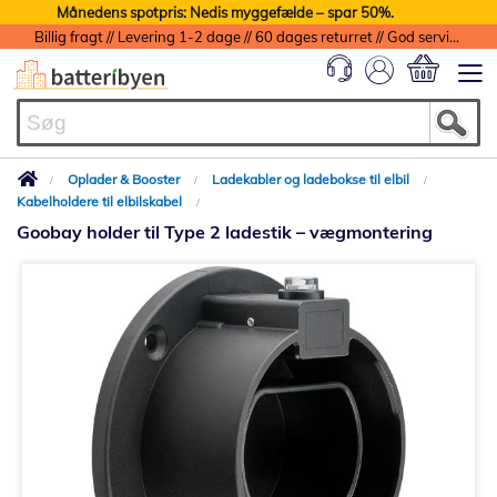
Månedens spotpris: Nedis myggefælde – spar 50%.
Billig fragt // Levering 1-2 dage // 60 dages returret // God service med garanti
Min indkøbs
Oplader & Booster
Ladekabler og ladebokse til elbil
Kabelholdere til elbilskabel
Goobay holder til Type 2 ladestik – vægmontering
Gå
til
slutningen
af
billedgalleriet