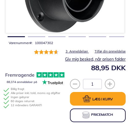
Gå
til
starten
af
billedgalleriet
Varenummer
100047302
Bedømmelse:
3
Anmeldelser
Tilføj din anmeldelse
93%
Giv mig besked, når prisen falder
88,95 DKK
Fremragende
88,374 anmeldelser på
Billig fragt
Alle priser inkl. told, moms og afgifter
Ingen gebyrer
LÆG I KURV
60 dages returret
12 måneders GARANTI
PRICEMATCH