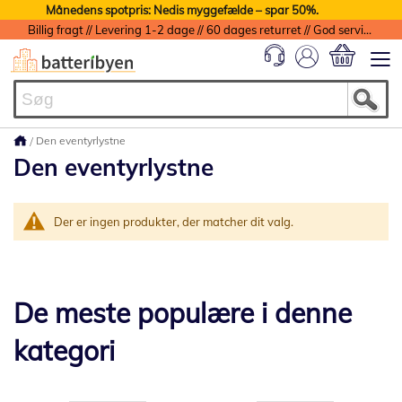
Månedens spotpris: Nedis myggefælde – spar 50%.
Billig fragt // Levering 1-2 dage // 60 dages returret // God service med garanti
Min indkøbs
Den eventyrlystne
Den eventyrlystne
Der er ingen produkter, der matcher dit valg.
De meste populære i denne
kategori