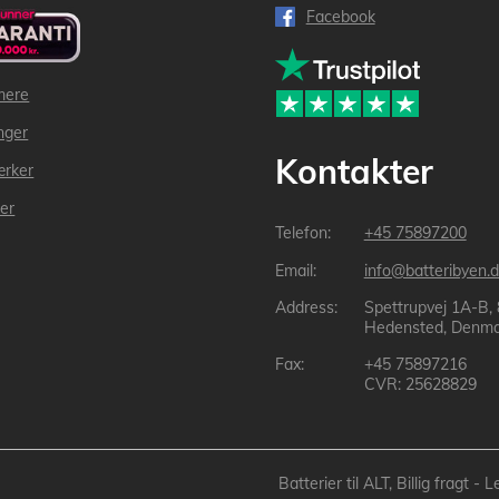
Facebook
mere
inger
Kontakter
ærker
der
+45 75897200
info@batteribyen.d
Spettrupvej 1A-B,
Hedensted, Denma
+45 75897216
CVR: 25628829
Batterier til ALT, Billig fragt 