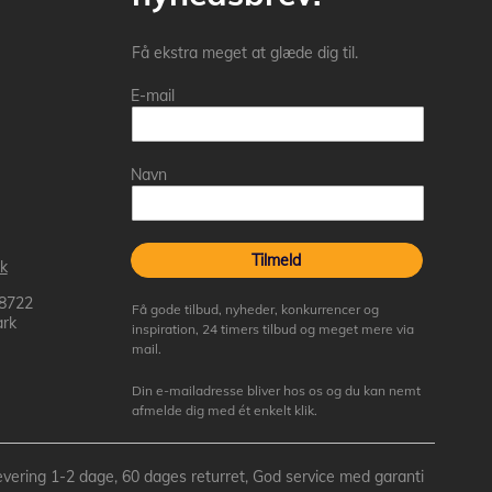
Få ekstra meget at glæde dig til.
E-mail
Navn
Tilmeld
k
 8722
Få gode tilbud, nyheder, konkurrencer og
rk
inspiration, 24 timers tilbud og meget mere via
mail.
Din e-mailadresse bliver hos os og du kan nemt
afmelde dig med ét enkelt klik.
- Levering 1-2 dage, 60 dages returret, God service med garanti