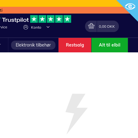
ti
Min indkøbskurv
Lave
0,00 DKK
vice
Konto
om
r
Elektronik tilbehør
Restsalg
Alt til elbil