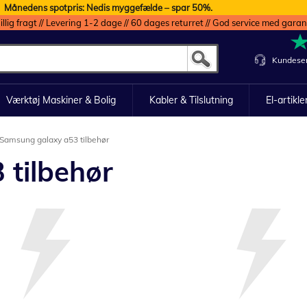
Månedens spotpris: Nedis myggefælde – spar 50%.
illig fragt // Levering 1-2 dage // 60 dages returret // God service med garan
Kundeser
Værktøj Maskiner & Bolig
Kabler & Tilslutning
El-artikle
Samsung galaxy a53 tilbehør
tilbehør