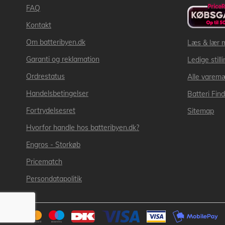
FAQ
Kontakt
Om batteribyen.dk
Læs & lær 
Garanti og reklamation
Ledige still
Ordrestatus
Alle varem
Handelsbetingelser
Batteri Fin
Fortrydelsesret
Sitemap
Hvorfor handle hos batteribyen.dk?
Engros - Storkøb
Pricematch
Persondatapolitik