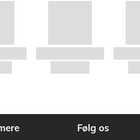
mere
Følg os