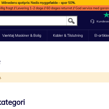
Månedens spotpris: Nedis myggefælde – spar 50%.
illig fragt // Levering 1-2 dage // 60 dages returret // God service med garan
Kundeser
Værktøj Maskiner & Bolig
Kabler & Tilslutning
El-artikle
e
g.
ategori