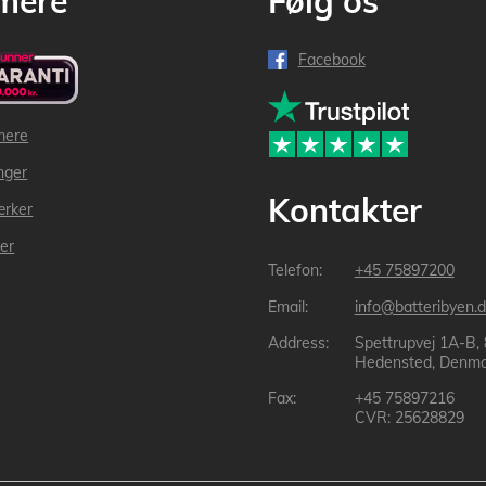
mere
Følg os
Facebook
mere
inger
Kontakter
ærker
der
+45 75897200
info@batteribyen.d
Spettrupvej 1A-B,
Hedensted, Denma
+45 75897216
CVR: 25628829