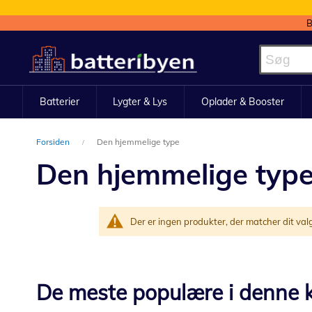
B
Skip
to
Content
Batterier
Lygter & Lys
Oplader & Booster
Forsiden
Den hjemmelige type
Den hjemmelige typ
Der er ingen produkter, der matcher dit val
De meste populære i denne k