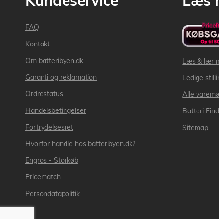
Kundeservice
Læs 
FAQ
Kontakt
Om batteribyen.dk
Læs & lær 
Garanti og reklamation
Ledige still
Ordrestatus
Alle varem
Handelsbetingelser
Batteri Fin
Fortrydelsesret
Sitemap
Hvorfor handle hos batteribyen.dk?
Engros - Storkøb
Pricematch
Persondatapolitik