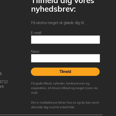
Tilmeld dig vores
nyhedsbrev:
Få ekstra meget at glæde dig til.
E-mail
Navn
Tilmeld
k
 8722
Få gode tilbud, nyheder, konkurrencer og
rk
inspiration, 24 timers tilbud og meget mere via
mail.
Din e-mailadresse bliver hos os og du kan nemt
afmelde dig med ét enkelt klik.