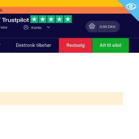
ti
Min indkøbskurv
Lave
0,00 DKK
vice
Konto
om
r
Elektronik tilbehør
Restsalg
Alt til elbil