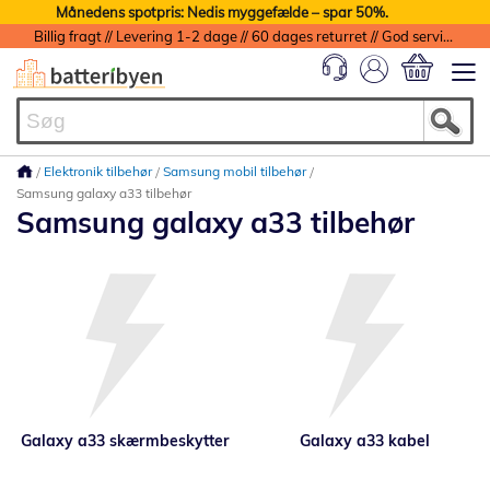
Månedens spotpris: Nedis myggefælde – spar 50%.
Billig fragt // Levering 1-2 dage // 60 dages returret // God service med garanti
Min indkøbs
Elektronik tilbehør
Samsung mobil tilbehør
Samsung galaxy a33 tilbehør
Samsung galaxy a33 tilbehør
Galaxy a33 skærmbeskytter
Galaxy a33 kabel