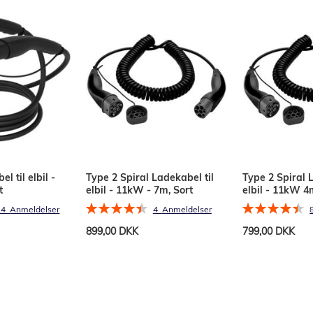
l til elbil -
Type 2 Spiral Ladekabel til
Type 2 Spiral 
t
elbil - 11kW - 7m, Sort
elbil - 11kW 4m
Bedømmelse:
Bedømmelse:
14
Anmeldelser
4
Anmeldelser
90%
90%
899,00 DKK
799,00 DKK
Læg i kurv
Læg i kurv