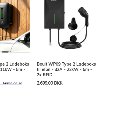
pe 2 Ladeboks
Boult WP09 Type 2 Ladeboks
 - 11kW - 5m -
til elbil - 32A - 22kW - 5m -
2x RFID
2.699,00 DKK
1
Anmeldelse
Læg i kurv