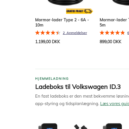
Mormor-lader Type 2 - 6A -
Mormor-lader T
10m
5m
Bedømmelse:
Bedømmelse:
2
Anmeldelser
90%
97%
1.199,00 DKK
899,00 DKK
Læg i kurv
Læg i kurv
HJEMMELADNING
Ladeboks til Volkswagen ID.3
En fast ladeboks er den mest bekvemme løsning
app-styring og tidsplanlægning.
Læs vores guid