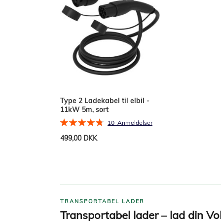
Type 2 Ladekabel til elbil -
11kW 5m, sort
Bedømmelse:
10
Anmeldelser
96%
499,00 DKK
Læg i kurv
TRANSPORTABEL LADER
Transportabel lader – lad din V