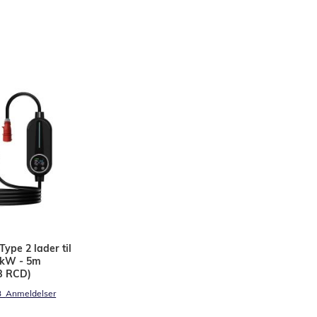
Type 2 lader til
11kW - 5m
B RCD)
3
Anmeldelser