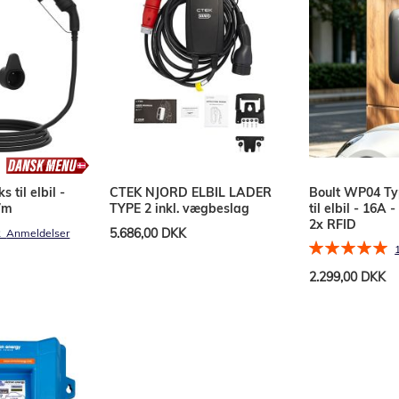
 til elbil -
CTEK NJORD ELBIL LADER
Boult WP04 Ty
7m
TYPE 2 inkl. vægbeslag
til elbil - 16A
2x RFID
5.686,00 DKK
2
Anmeldelser
Bedømmelse:
100%
2.299,00 DKK
Læg i kurv
Læg i kurv