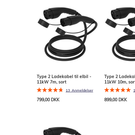
Type 2 Ladekabel til elbil -
Type 2 Ladekabe
11kW 7m, sort
11kW 10m, sor
Bedømmelse:
Bedømmelse:
13
Anmeldelser
95%
100%
799,00 DKK
899,00 DKK
Læg i kurv
Læg i kurv