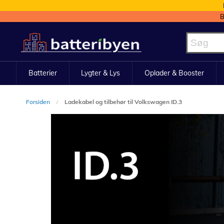
B
Skip
to
Content
Batterier
Lygter & Lys
Oplader & Booster
Forsiden
Ladekabel og tilbehør til Volkswagen ID.3