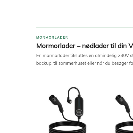
Læg i kurv
Læg i kurv
MORMORLADER
Mormorlader – nødlader til din 
En mormorlader tilsluttes en almindelig 230V 
backup, til sommerhuset eller når du besøger fa