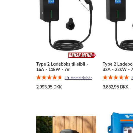
Type 2 Ladeboks til elbil -
Type 2 Ladeboks
16A - 11kW - 7m
32A - 22kW - 
Bedømmelse:
Bedømmelse:
19
Anmeldelser
96%
100%
2.993,95 DKK
3.832,95 DKK
Læg i kurv
Læg i kurv