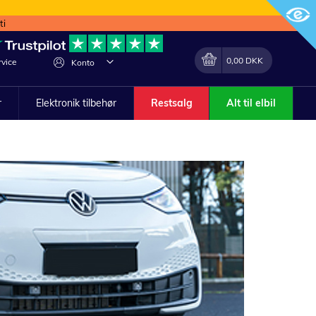
ti
Min indkøbskurv
Lave
0,00 DKK
vice
Konto
om
r
Elektronik tilbehør
Restsalg
Alt til elbil