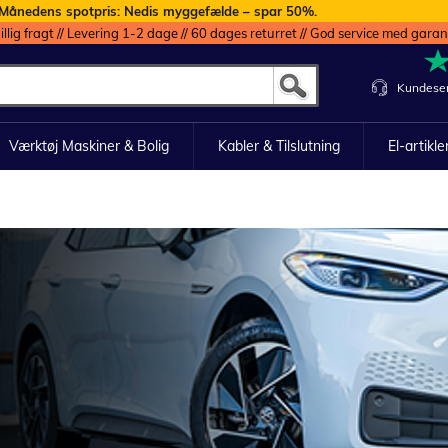
Månedens spotpris: Nedis myggefælde – spar 50%.
illig fragt // Levering 1-2 dage // 60 dages returret // God service med garan
Kundeser
Værktøj Maskiner & Bolig
Kabler & Tilslutning
El-artikle