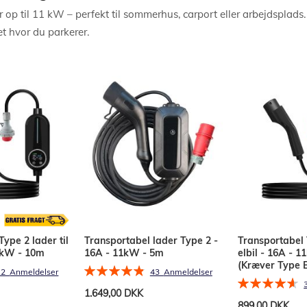
op til 11 kW – perfekt til sommerhus, carport eller arbejdsplads.
 hvor du parkerer.
ype 2 lader til
Transportabel lader Type 2 -
Transportabel 
11kW - 10m
16A - 11kW - 5m
elbil - 16A - 
(Kræver Type 
Bedømmelse:
12
Anmeldelser
43
Anmeldelser
Bedømmelse:
98%
1.649,00 DKK
93%
899,00 DKK