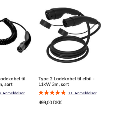
Ladekabel til
Type 2 Ladekabel til elbil -
, sort
11kW 3m, sort
Bedømmelse:
8
Anmeldelser
11
Anmeldelser
100%
499,00 DKK
Læg i kurv