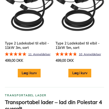
Type 2 Ladekabel til elbil -
Type 2 Ladekabel til elbil -
11kW 3m, sort
11kW 5m, sort
Bedømmelse:
Bedømmelse:
11
Anmeldelser
10
Anmeldelser
100%
96%
499,00 DKK
499,00 DKK
Læg i kurv
Læg i kurv
TRANSPORTABEL LADER
Transportabel lader – lad din Polestar 4
overalt