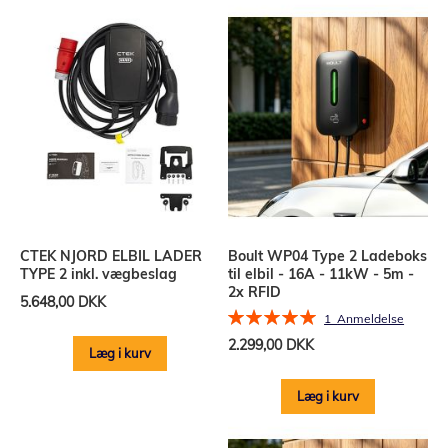
CTEK NJORD ELBIL LADER
Boult WP04 Type 2 Ladeboks
TYPE 2 inkl. vægbeslag
til elbil - 16A - 11kW - 5m -
2x RFID
5.648,00 DKK
Bedømmelse:
1
Anmeldelse
100%
2.299,00 DKK
Læg i kurv
Læg i kurv