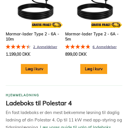
Mormor-lader Type 2 - 6A -
Mormor-lader Type 2 - 6A -
10m
5m
Bedømmelse:
Bedømmelse:
2
Anmeldelser
6
Anmeldelser
90%
97%
1.199,00 DKK
899,00 DKK
Læg i kurv
Læg i kurv
HJEMMELADNING
Ladeboks til Polestar 4
En fast ladeboks er den mest bekvemme løsning til daglig
ladning af din Polestar 4. Op til 11 kW med app-styring og
tidsplanlægning.
Læs vores guide til valg af ladeboks.