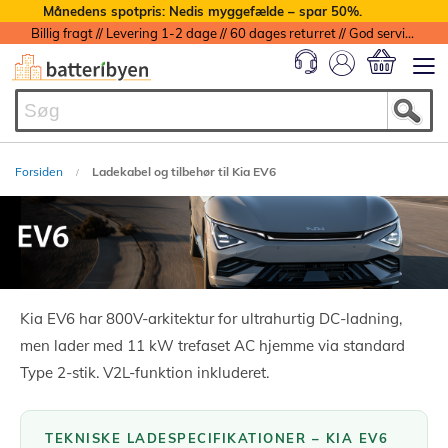
Månedens spotpris: Nedis myggefælde – spar 50%.
Billig fragt // Levering 1-2 dage // 60 dages returret // God service med garanti
Min indkøbs
Forsiden
Ladekabel og tilbehør til Kia EV6
Kia EV6 har 800V-arkitektur for ultrahurtig DC-ladning,
men lader med 11 kW trefaset AC hjemme via standard
Type 2-stik. V2L-funktion inkluderet.
TEKNISKE LADESPECIFIKATIONER – KIA EV6