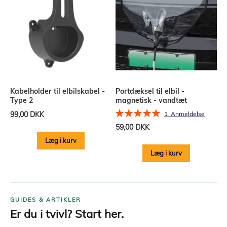
Kabelholder til elbilskabel -
Portdæksel til elbil -
Type 2
magnetisk - vandtæt
Bedømmelse:
99,00 DKK
1
Anmeldelse
100%
59,00 DKK
Læg i kurv
Læg i kurv
GUIDES & ARTIKLER
Er du i tvivl? Start her.