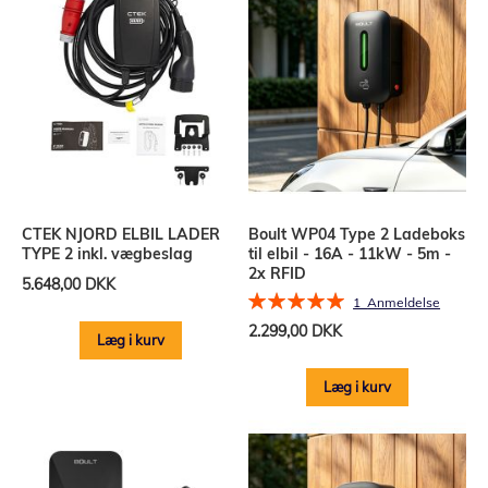
CTEK NJORD ELBIL LADER
Boult WP04 Type 2 Ladeboks
TYPE 2 inkl. vægbeslag
til elbil - 16A - 11kW - 5m -
2x RFID
5.648,00 DKK
Bedømmelse:
1
Anmeldelse
100%
2.299,00 DKK
Læg i kurv
Læg i kurv