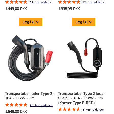
Bedømmelse:
Bedømmelse:
62
Anmeldelser
12
Anmeldelser
97%
100%
1.449,00 DKK
1.938,95 DKK
Læg i kurv
Læg i kurv
Transportabel lader Type 2 -
Transportabel Type 2 lader
16A - 11kW - 5m
til elbil - 16A - 11kW - 5m
(Kræver Type B RCD)
Bedømmelse:
43
Anmeldelser
Bedømmelse:
98%
3
Anmeldelser
1.649,00 DKK
93%