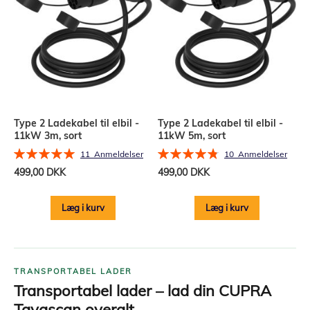
Type 2 Ladekabel til elbil -
Type 2 Ladekabel til elbil -
11kW 3m, sort
11kW 5m, sort
Bedømmelse:
Bedømmelse:
11
Anmeldelser
10
Anmeldelser
100%
96%
499,00 DKK
499,00 DKK
Læg i kurv
Læg i kurv
TRANSPORTABEL LADER
Transportabel lader – lad din CUPRA
Tavascan overalt