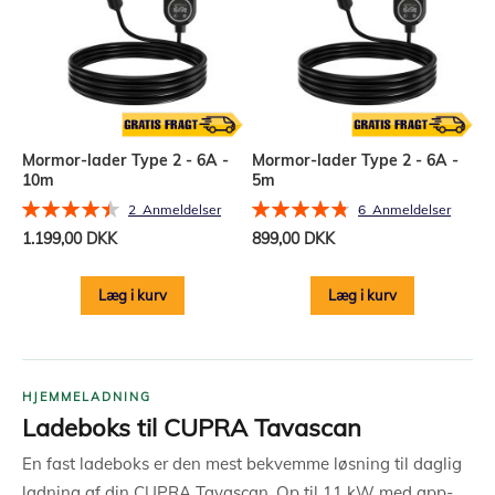
Mormor-lader Type 2 - 6A -
Mormor-lader Type 2 - 6A -
10m
5m
Bedømmelse:
Bedømmelse:
2
Anmeldelser
6
Anmeldelser
90%
97%
1.199,00 DKK
899,00 DKK
Læg i kurv
Læg i kurv
HJEMMELADNING
Ladeboks til CUPRA Tavascan
En fast ladeboks er den mest bekvemme løsning til daglig
ladning af din CUPRA Tavascan. Op til 11 kW med app-