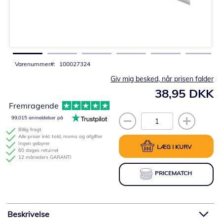
Gå
til
starten
af
billedgalleriet
Varenummer
100027324
Giv mig besked, når prisen falder
38,95 DKK
Fremragende
99,015 anmeldelser på
Billig fragt
Alle priser inkl. told, moms og afgifter
Ingen gebyrer
LÆG I KURV
60 dages returret
12 måneders GARANTI
PRICEMATCH
Beskrivelse