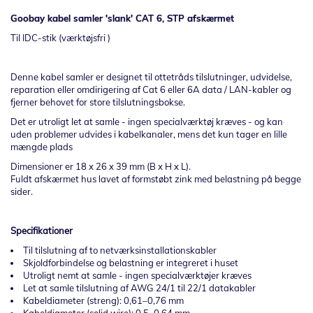
Goobay kabel samler 'slank' CAT 6, STP afskærmet
Til IDC-stik (værktøjsfri )
Denne kabel samler er designet til ottetråds tilslutninger, udvidelse,
reparation eller omdirigering af Cat 6 eller 6A data / LAN-kabler og
fjerner behovet for store tilslutningsbokse.
Det er utroligt let at samle - ingen specialværktøj kræves - og kan
uden problemer udvides i kabelkanaler, mens det kun tager en lille
mængde plads
Dimensioner er 18 x 26 x 39 mm (B x H x L).
Fuldt afskærmet hus lavet af formstøbt zink med belastning på begge
sider.
Specifikationer
Til tilslutning af to netværksinstallationskabler
Skjoldforbindelse og belastning er integreret i huset
Utroligt nemt at samle - ingen specialværktøjer kræves
Let at samle tilslutning af AWG 24/1 til 22/1 datakabler
Kabeldiameter (streng): 0,61–0,76 mm