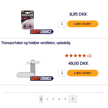
8,95 DKK
LÆG I KURV
Transportabel og foldbar ventilator, opladelig
(1)
49,00 DKK
LÆG I KURV
Side
Side
Videre
Du
Side
Side
Side
Side
1
2
3
4
5
læser