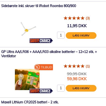
Sidebørste inkl. skruer til iRobot Roomba 800/900
(3)
11,95 DKK
LÆG I KURV
GP Ultra AA/LR06 + AAA/LR03 alkaline batterier – 12+12 stk. +
Ventilator
(1)
99,95 DKK
Tilbudspris
59,98 DKK
LÆG I KURV
Maxell Lithium CR2025 batteri - 2 stk.