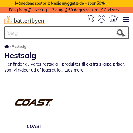
Månedens spotpris: Nedis myggefælde – spar 50%.
Billig fragt // Levering 1-2 dage // 60 dages returret // God service med garanti
Min indkøbs
Restsalg
Restsalg
Her finder du vores restsalg – produkter til ekstra skarpe priser,
som vi rydder ud af lageret fo...
Læs mere
COAST