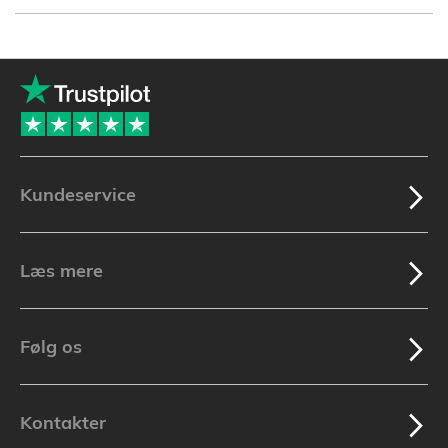
i
øjeblikket
side
Kundeservice
Læs mere
Følg os
Kontakter