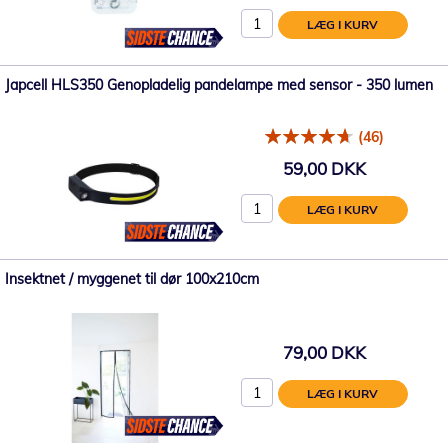
LÆG I KURV
Japcell HLS350 Genopladelig pandelampe med sensor - 350 lumen
(46)
59,00 DKK
LÆG I KURV
Insektnet / myggenet til dør 100x210cm
79,00 DKK
LÆG I KURV