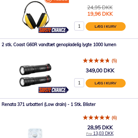
24,95 DKK
Tilbudspris
19,96 DKK
LÆG I KURV
2 stk. Coast G60R vandtæt genopladelig lygte 1000 lumen
(5)
349,00 DKK
LÆG I KURV
Renata 371 urbatteri (Low drain) - 1 Stk. Blister
(6)
28,95 DKK
13,03 DKK
Fra