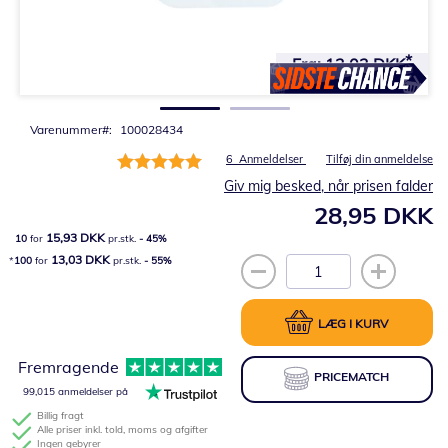
Gå
til
Fra:
13,03 DKK
starten
af
billedgalleriet
Varenummer
100028434
Bedømmelse:
6
Anmeldelser
Tilføj din anmeldelse
100%
Giv mig besked, når prisen falder
28,95 DKK
15,93 DKK
10
for
pr.stk.
-
45
%
13,03 DKK
100
for
pr.stk.
-
55
%
LÆG I KURV
Fremragende
PRICEMATCH
99,015 anmeldelser på
Billig fragt
Alle priser inkl. told, moms og afgifter
Ingen gebyrer