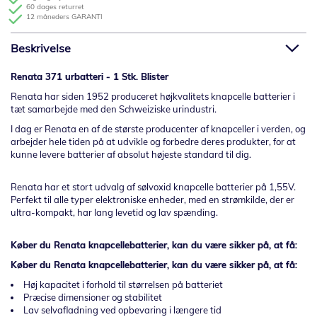
60 dages returret
12 måneders GARANTI
Beskrivelse
Renata 371 urbatteri - 1 Stk. Blister
Renata har siden 1952 produceret højkvalitets knapcelle batterier i
tæt samarbejde med den Schweiziske urindustri.
I dag er Renata en af de største producenter af knapceller i verden, og
arbejder hele tiden på at udvikle og forbedre deres produkter, for at
kunne levere batterier af absolut højeste standard til dig.
Renata har et stort udvalg af sølvoxid knapcelle batterier på 1,55V.
Perfekt til alle typer elektroniske enheder, med en strømkilde, der er
ultra-kompakt, har lang levetid og lav spænding.
Køber du Renata knapcellebatterier, kan du være sikker på, at få:
Køber du Renata knapcellebatterier, kan du være sikker på, at få:
Høj kapacitet i forhold til størrelsen på batteriet
Præcise dimensioner og stabilitet
Lav selvafladning ved opbevaring i længere tid