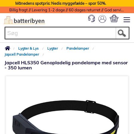
Månedens spotpris: Nedis myggefælde – spar 50%.
Billig fragt // Levering 1-2 dage // 60 dages returret // God service med garanti
Min indkøbs
Lygter & Lys
Lygter
Pandelamper
Japcell Pandelamper
Japcell HLS350 Genopladelig pandelampe med sensor
- 350 lumen
Gå
til
slutningen
af
billedgalleriet