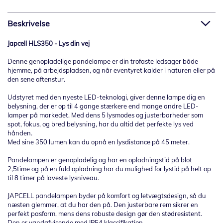
Beskrivelse
Japcell HLS350 - Lys din vej
Denne genopladelige pandelampe er din trofaste ledsager både
hjemme, på arbejdspladsen, og når eventyret kalder i naturen eller på
den sene aftenstur.
Udstyret med den nyeste LED-teknologi, giver denne lampe dig en
belysning, der er op til 4 gange stærkere end mange andre LED-
lamper på markedet. Med dens 5 lysmodes og justerbarheder som
spot, fokus, og bred belysning, har du altid det perfekte lys ved
hånden.
Med sine 350 lumen kan du opnå en lysdistance på 45 meter.
Pandelampen er genopladelig og har en opladningstid på blot
2,5time og på en fuld opladning har du mulighed for lystid på helt op
til 8 timer på laveste lysniveau.
JAPCELL pandelampen byder på komfort og letvægtsdesign, så du
næsten glemmer, at du har den på. Den justerbare rem sikrer en
perfekt pasform, mens dens robuste design gør den stødresistent.
Den er vandafvisende med IP54 klassifikation.