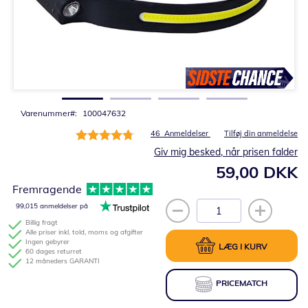
Gå
til
starten
af
billedgalleriet
Varenummer
100047632
Bedømmelse:
46
Anmeldelser
Tilføj din anmeldelse
95%
Giv mig besked, når prisen falder
59,00 DKK
Fremragende
99,015 anmeldelser på
Billig fragt
Alle priser inkl. told, moms og afgifter
Ingen gebyrer
LÆG I KURV
60 dages returret
12 måneders GARANTI
PRICEMATCH