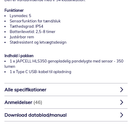
Funktioner
Lysmodes: 5
Sensorfunktion for tænd/sluk
Tæthedsgrad: IP54
Batterilevetid: 2,5-8 timer
Justérbar rem
Stødresistent og letvægtsdesign
Indhold i pakken
1 x JAPCELL HLS350 genopladelig pandelygte med sensor - 350
lumen
1 x Type C USB-kabel til opladning
Alle specifikationer
Anmeldelser
46
Download datablad/manual