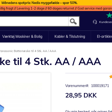
Månedens spotpris: Nedis myggefælde – spar 50%.
illig fragt // Levering 1-2 dage // 60 dages returret // God service med garan
Kundeser
Værktøj Maskiner & Bolig
Kabler & Tilslutning
El-artikle
anasonic Batteriæske til 4 Stk. AA / AAA
e til 4 Stk. AA / AAA
B
9
Varenummer
100019171
28,95 DKK
Giv mig besked, når prisen fa