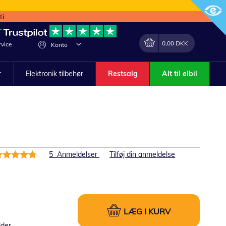
ti
Min indkøbskurv
Lave
0,00 DKK
vice
Konto
om
r
Elektronik tilbehør
Restsalg
Alt til elbil
edømmelse:
5
Anmeldelser
Tilføj din anmeldelse
6%
LÆG I KURV
lder