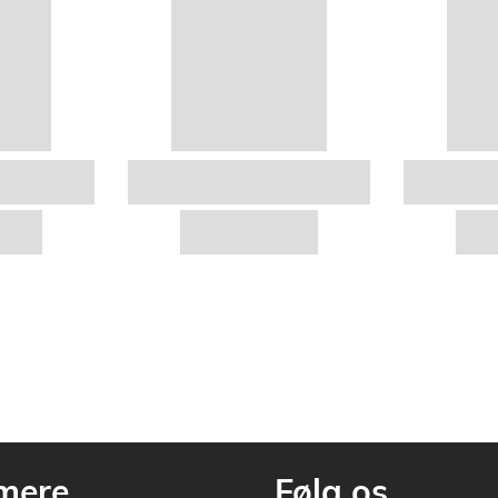
mere
Følg os