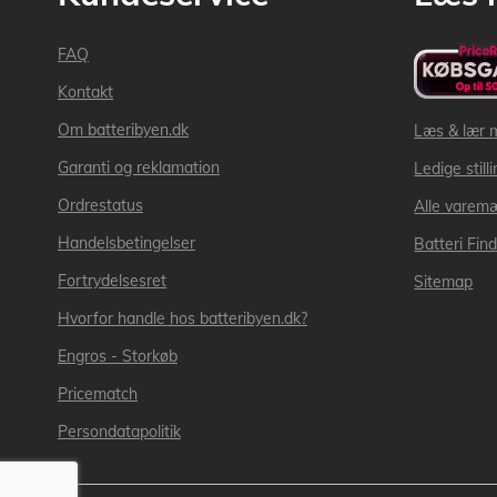
FAQ
Kontakt
Om batteribyen.dk
Læs & lær 
Garanti og reklamation
Ledige still
Ordrestatus
Alle varem
Handelsbetingelser
Batteri Fin
Fortrydelsesret
Sitemap
Hvorfor handle hos batteribyen.dk?
Engros - Storkøb
Pricematch
Persondatapolitik