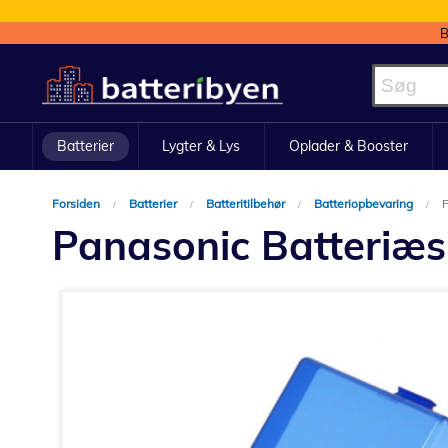
B
Skip
to
Content
Batterier
Lygter & Lys
Oplader & Booster
Forsiden
Batterier
Batteritilbehør
Batteriopbevaring
P
Panasonic Batteriæsk
Gå
til
slutningen
af
billedgalleriet