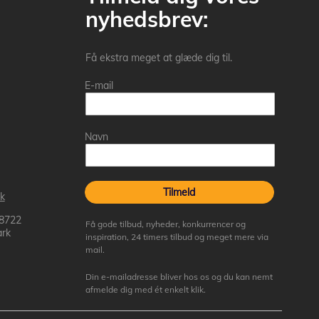
nyhedsbrev:
Få ekstra meget at glæde dig til.
E-mail
Navn
Tilmeld
k
 8722
Få gode tilbud, nyheder, konkurrencer og
rk
inspiration, 24 timers tilbud og meget mere via
mail.
Din e-mailadresse bliver hos os og du kan nemt
afmelde dig med ét enkelt klik.