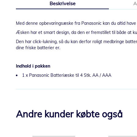
Beskrivelse
A
starten
af
billedgalleriet
Med denne opbevaringsæske fra Panasonic kan du altid have st
Æsken har et smart design, da den er fremstillet til både at
Den har click-lukning, så du kan derfor roligt medbringe batter
dine friske batterier er.
Indhold i pakken
1 x Panasonic Batteriæske til 4 Stk. AA / AAA
Andre kunder købte også