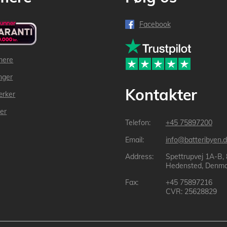
Facebook
mere
inger
Kontakter
ærker
der
+45 75897200
info@batteribyen.d
Spettrupvej 1A-B,
Hedensted, Denma
+45 75897216
CVR: 25628829