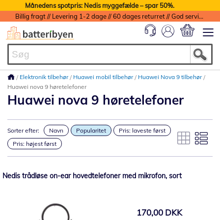
Månedens spotpris: Nedis myggefælde – spar 50%.
Billig fragt // Levering 1-2 dage // 60 dages returret // God service med garanti
Min indkøbs
Elektronik tilbehør
Huawei mobil tilbehør
Huawei Nova 9 tilbehør
Huawei nova 9 høretelefoner
Huawei nova 9 høretelefoner
Sorter efter:
Navn
Popularitet
Pris: laveste først
Pris: højest først
Nedis trådløse on-ear hovedtelefoner med mikrofon, sort
170,00 DKK