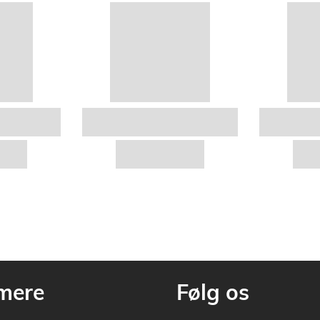
mere
Følg os