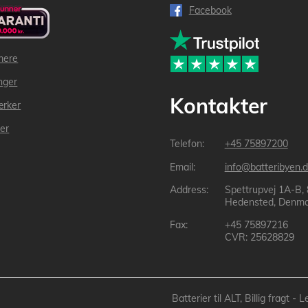
Facebook
mere
inger
Kontakter
ærker
der
+45 75897200
info@batteribyen.d
Spettrupvej 1A-B,
Hedensted, Denma
+45 75897216
CVR: 25628829
Batterier til ALT, Billig fragt 