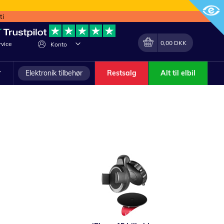
ti
Min indkøbskurv
Lave
0,00 DKK
vice
Konto
om
r
Elektronik tilbehør
Restsalg
Alt til elbil