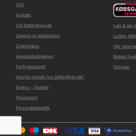
FAQ
Kontakt
Om batteribyen.dk
Læs & lær 
Garanti og reklamation
Ledige still
Ordrestatus
Alle varem
Handelsbetingelser
Batteri Fin
Fortrydelsesret
Sitemap
Hvorfor handle hos batteribyen.dk?
Engros - Storkøb
Pricematch
Persondatapolitik