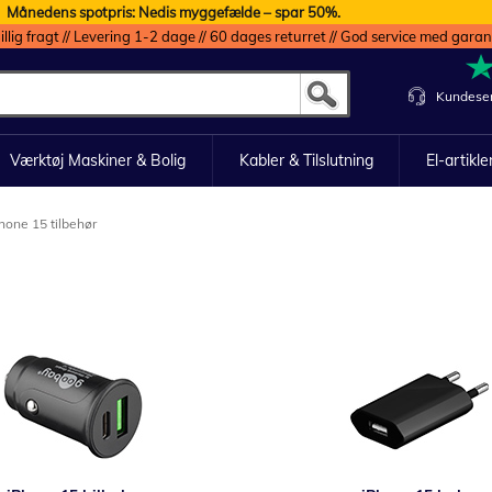
Månedens spotpris: Nedis myggefælde – spar 50%.
illig fragt // Levering 1-2 dage // 60 dages returret // God service med garan
Kundeser
Værktøj Maskiner & Bolig
Kabler & Tilslutning
El-artikle
hone 15 tilbehør