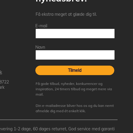
Få ekstra meget at glæde dig til.
E-mail
Navn
Tilmeld
k
 8722
Få gode tilbud, nyheder, konkurrencer og
rk
inspiration, 24 timers tilbud og meget mere via
mail.
Din e-mailadresse bliver hos os og du kan nemt
afmelde dig med ét enkelt klik.
- Levering 1-2 dage, 60 dages returret, God service med garanti