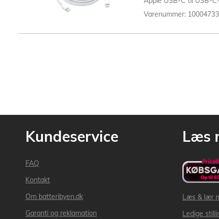
Apple USB-C til USB-C-k
Varenummer: 1000473
Kundeservice
Læs 
FAQ
Kontakt
Om batteribyen.dk
Læs & lær 
Garanti og reklamation
Ledige still