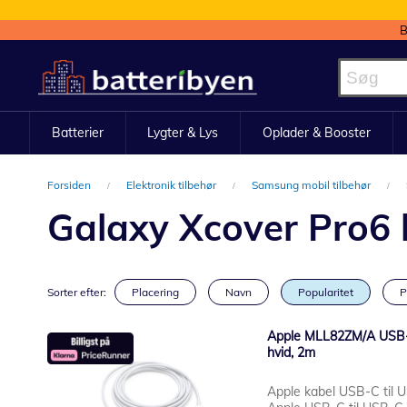
B
Skip
to
Content
Batterier
Lygter & Lys
Oplader & Booster
Forsiden
Elektronik tilbehør
Samsung mobil tilbehør
Galaxy Xcover Pro6 
Sorter efter:
Placering
Navn
Popularitet
P
Apple MLL82ZM/A USB-C 
hvid, 2m
Apple kabel USB-C til 