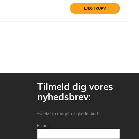
LÆG I KURV
Tilmeld dig vores
nyhedsbrev:
Få ekstra meget at glæde dig til.
E-mail