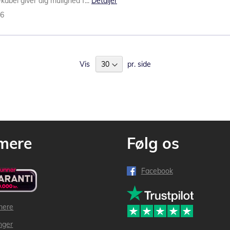
abel giver dig mulighed f...
Detaljer
36
Vis
pr. side
mere
Følg os
Facebook
mere
inger