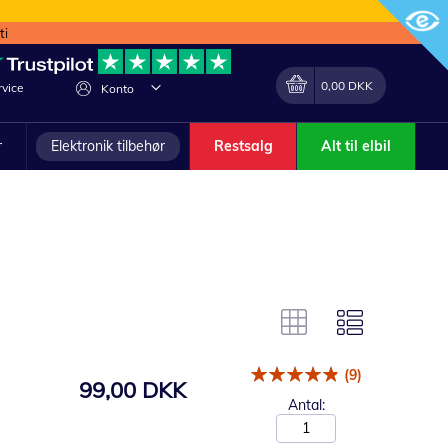
ti
Min indkøbskurv
Lave
0,00 DKK
vice
Konto
om
r
Elektronik tilbehør
Restsalg
Alt til elbil
(9)
99,00 DKK
Antal: