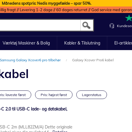
Månedens spotpris: Nedis myggefælde – spar 50%.
illig fragt // Levering 1-2 dage // 60 dages returret // God service med garan
Kundeser
Værktøj Maskiner & Bolig
Kabler & Tilslutning
El-artikle
Samsung Galaxy Xcover6 pro tilbehør
Galaxy Xcover Pro6 kabel
kabel
ris: laveste først
Pris: højest først
Lagerstatus
2.0 til USB-C lade- og datakabel,
USB-C 2m (MLL82ZM/A) Dette originale