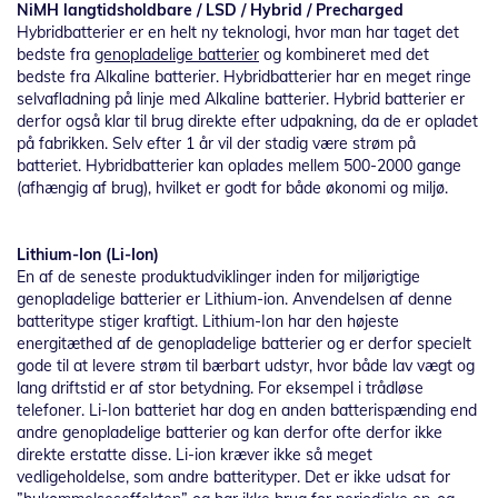
NiMH langtidsholdbare / LSD / Hybrid / Precharged
Hybridbatterier er en helt ny teknologi, hvor man har taget det
bedste fra
genopladelige batterier
og kombineret med det
bedste fra Alkaline batterier. Hybridbatterier har en meget ringe
selvafladning på linje med Alkaline batterier. Hybrid batterier er
derfor også klar til brug direkte efter udpakning, da de er opladet
på fabrikken. Selv efter 1 år vil der stadig være strøm på
batteriet. Hybridbatterier kan oplades mellem 500-2000 gange
(afhængig af brug), hvilket er godt for både økonomi og miljø.
Lithium-Ion (Li-Ion)
En af de seneste produktudviklinger inden for miljørigtige
genopladelige batterier er Lithium-ion. Anvendelsen af denne
batteritype stiger kraftigt. Lithium-Ion har den højeste
energitæthed af de genopladelige batterier og er derfor specielt
gode til at levere strøm til bærbart udstyr, hvor både lav vægt og
lang driftstid er af stor betydning. For eksempel i trådløse
telefoner. Li-Ion batteriet har dog en anden batterispænding end
andre genopladelige batterier og kan derfor ofte derfor ikke
direkte erstatte disse. Li-ion kræver ikke så meget
vedligeholdelse, som andre batterityper. Det er ikke udsat for