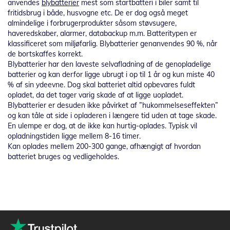
anvendes
blybatterier
mest som startbatteri i biler samt til
fritidsbrug i både, husvogne etc. De er dog også meget
almindelige i forbrugerprodukter såsom støvsugere,
haveredskaber, alarmer, databackup m.m. Batteritypen er
klassificeret som miljøfarlig. Blybatterier genanvendes 90 %, når
de bortskaffes korrekt.
Blybatterier har den laveste selvafladning af de genopladelige
batterier og kan derfor ligge ubrugt i op til 1 år og kun miste 40
% af sin ydeevne. Dog skal batteriet altid opbevares fuldt
opladet, da det tager varig skade af at ligge uopladet.
Blybatterier er desuden ikke påvirket af ”hukommelseseffekten”
og kan tåle at side i opladeren i længere tid uden at tage skade.
En ulempe er dog, at de ikke kan hurtig-oplades. Typisk vil
opladningstiden ligge mellem 8-16 timer.
Kan oplades mellem 200-300 gange, afhængigt af hvordan
batteriet bruges og vedligeholdes.