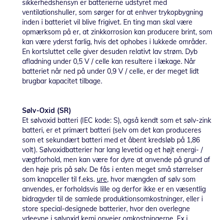
sikkerhedshensyn er batterierne udstyret med
ventilationshuller, som sørger for at enhver trykopbygning
inden i batteriet vil blive frigivet. En ting man skal være
opmærksom på er, at zinkkorrosion kan producere brint, som
kan være yderst farlig, hvis det ophobes i lukkede områder.
En kortsluttet celle giver desuden relativt lav strøm. Dyb
afladning under 0,5 V / celle kan resultere i lækage. Når
batteriet når ned på under 0,9 V / celle, er der meget lidt
brugbar kapacitet tilbage.
Sølv-Oxid (SR)
Et sølvoxid batteri (IEC kode: S), også kendt som et sølv-zink
batteri, er et primært batteri (selv om det kan produceres
som et sekundært batteri med et åbent kredsløb på 1,86
volt). Sølvoxidbatterier har lang levetid og et højt energi- /
vægtforhold, men kan være for dyre at anvende på grund af
den høje pris på sølv. De fås i enten meget små størrelser
som knapceller til f.eks.
ure
, hvor mængden af sølv som
anvendes, er forholdsvis lille og derfor ikke er en væsentlig
bidragyder til de samlede produktionsomkostninger, eller i
store special-designede batterier, hvor den overlegne
ydeevne i sølvoxid kemi opvejer omkostningerne. Fx i