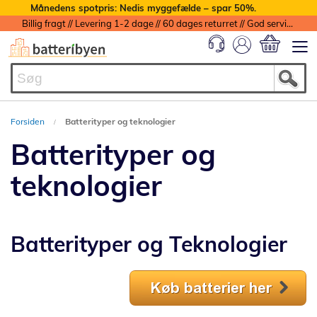
Månedens spotpris: Nedis myggefælde – spar 50%.
Billig fragt // Levering 1-2 dage // 60 dages returret // God service med garanti
Min indkøbs
Forsiden
Batterityper og teknologier
Batterityper og
teknologier
Batterityper og Teknologier