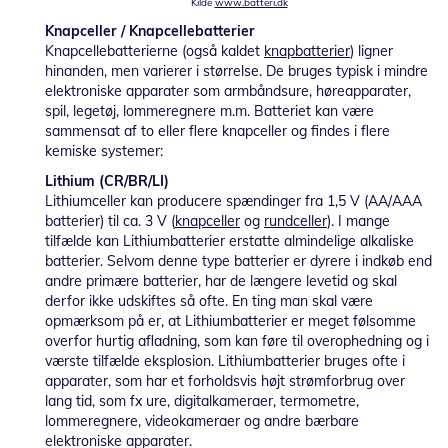
Kilde
www.batteri.dk
Knapceller / Knapcellebatterier
Knapcellebatterierne (også kaldet
knapbatterier
) ligner
hinanden, men varierer i størrelse. De bruges typisk i mindre
elektroniske apparater som armbåndsure, høreapparater,
spil, legetøj, lommeregnere m.m. Batteriet kan være
sammensat af to eller flere knapceller og findes i flere
kemiske systemer:
Lithium (CR/BR/LI)
Lithiumceller kan producere spændinger fra 1,5 V (AA/AAA
batterier) til ca. 3 V (
knapceller
og
rundceller
). I mange
tilfælde kan Lithiumbatterier erstatte almindelige alkaliske
batterier. Selvom denne type batterier er dyrere i indkøb end
andre primære batterier, har de længere levetid og skal
derfor ikke udskiftes så ofte. En ting man skal være
opmærksom på er, at Lithiumbatterier er meget følsomme
overfor hurtig afladning, som kan føre til overophedning og i
værste tilfælde eksplosion. Lithiumbatterier bruges ofte i
apparater, som har et forholdsvis højt strømforbrug over
lang tid, som fx ure, digitalkameraer, termometre,
lommeregnere, videokameraer og andre bærbare
elektroniske apparater.