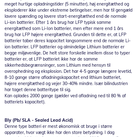
meget hurtige opladningstider (5 minutter), høj energitæthed og
eksploderer ikke under ekstreme betingelser, men har til gengæld
lavere spænding og lavere start-energitæthed end de normale
Li-ion batterier. Efter 1 års brug har LFP typisk samme
energitæthed som Li-Ion batterier, men efter mere end 1 års
brug har LFP højere energitæthed. Grunden til dette er, at LFP
batterier taber deres kapacitet langsommere end de normale Li-
ion batterier. LFP batterier og almindelige Lithium batterier er
begge miljøvenlige. De helt store forskelle imellem disse to typer
batterier er, at LFP batteriet ikke har de samme
sikkerhedsbegrænsninger, som Lithium med hensyn til
overophedning og eksplosion. Det har 4-5 gange længere levetid,
8-10 gange større afladningskapacitet end lithium batteriet,
højere energitæthed og vejer 30-40% mindre. Især bilindustrien
har taget denne batteritype til sig.
Kan oplades 2000 gange (gælder ved afladning ned til 80 % af
batteriets kapacitet).
Bly (Pb/ SLA - Sealed Lead Acid)
Denne type batteri er mest økonomisk at bruge i større
apparater, hvor vægt ikke har den store betydning. I dag