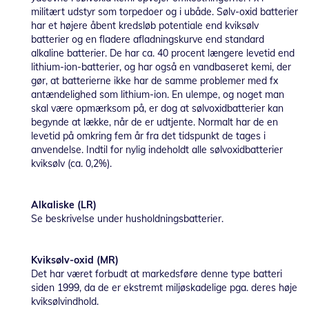
militært udstyr som torpedoer og i ubåde. Sølv-oxid batterier
har et højere åbent kredsløb potentiale end kviksølv
batterier og en fladere afladningskurve end standard
alkaline batterier. De har ca. 40 procent længere levetid end
lithium-ion-batterier, og har også en vandbaseret kemi, der
gør, at batterierne ikke har de samme problemer med fx
antændelighed som lithium-ion. En ulempe, og noget man
skal være opmærksom på, er dog at sølvoxidbatterier kan
begynde at lække, når de er udtjente. Normalt har de en
levetid på omkring fem år fra det tidspunkt de tages i
anvendelse. Indtil for nylig indeholdt alle sølvoxidbatterier
kviksølv (ca. 0,2%).
Alkaliske (LR)
Se beskrivelse under husholdningsbatterier.
Kviksølv-oxid (MR)
Det har været forbudt at markedsføre denne type batteri
siden 1999, da de er ekstremt miljøskadelige pga. deres høje
kviksølvindhold.