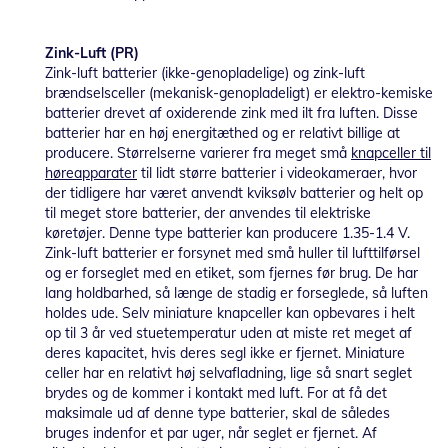
Zink-Luft (PR)
Zink-luft batterier (ikke-genopladelige) og zink-luft
brændselsceller (mekanisk-genopladeligt) er elektro-kemiske
batterier drevet af oxiderende zink med ilt fra luften. Disse
batterier har en høj energitæthed og er relativt billige at
producere. Størrelserne varierer fra meget små
knapceller til
høreapparater
til lidt større batterier i videokameraer, hvor
der tidligere har været anvendt kviksølv batterier og helt op
til meget store batterier, der anvendes til elektriske
køretøjer. Denne type batterier kan producere 1.35-1.4 V.
Zink-luft batterier er forsynet med små huller til lufttilførsel
og er forseglet med en etiket, som fjernes før brug. De har
lang holdbarhed, så længe de stadig er forseglede, så luften
holdes ude. Selv miniature knapceller kan opbevares i helt
op til 3 år ved stuetemperatur uden at miste ret meget af
deres kapacitet, hvis deres segl ikke er fjernet. Miniature
celler har en relativt høj selvafladning, lige så snart seglet
brydes og de kommer i kontakt med luft. For at få det
maksimale ud af denne type batterier, skal de således
bruges indenfor et par uger, når seglet er fjernet. Af