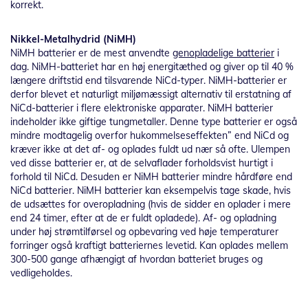
korrekt.
Nikkel-Metalhydrid (NiMH)
NiMH batterier er de mest anvendte
genopladelige batterier
i
dag. NiMH-batteriet har en høj energitæthed og giver op til 40 %
længere driftstid end tilsvarende NiCd-typer. NiMH-batterier er
derfor blevet et naturligt miljømæssigt alternativ til erstatning af
NiCd-batterier i flere elektroniske apparater. NiMH batterier
indeholder ikke giftige tungmetaller. Denne type batterier er også
mindre modtagelig overfor hukommelseseffekten” end NiCd og
kræver ikke at det af- og oplades fuldt ud nær så ofte. Ulempen
ved disse batterier er, at de selvaflader forholdsvist hurtigt i
forhold til NiCd. Desuden er NiMH batterier mindre hårdføre end
NiCd batterier. NiMH batterier kan eksempelvis tage skade, hvis
de udsættes for overopladning (hvis de sidder en oplader i mere
end 24 timer, efter at de er fuldt opladede). Af- og opladning
under høj strømtilførsel og opbevaring ved høje temperaturer
forringer også kraftigt batteriernes levetid. Kan oplades mellem
300-500 gange afhængigt af hvordan batteriet bruges og
vedligeholdes.