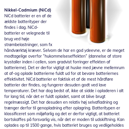
Nikkel-Cadmium (NiCd)
NiCd batterier er en af de
ældste batterityper der
findes i dag. NiCd-
batterier er velegnede til
brug ved høje
strømbelastninger, som fx
håndværktøj kræver. Selvom de har en god ydeevne, er de meget
modtagelige overfor ”hukommelseseffekten” (dannelse af store
krystaller inden i cellen, som gradvist forringer effekten af
batterierne). Det er derfor vigtigt at huske med jævne mellemrum
at af-og oplade batterierne fuldt ud for at bevare batteriernes
effektivitet. NiCd batterier er faktisk et af de mest hårdføre
batterier der findes, og fungerer desuden godt ved lave
temperaturer. Det har dog bedst af, ikke at sidde i opladeren i alt
for lang tid, når det er fuldt opladet, samt at blive brugt
regelmæssigt. Det har desuden en relativ høj selvafladning og
trænger derfor til genopladning efter oplagring. Batteritypen er
klassificeret som miljøfarlig og det er derfor vigtigt, at batteriet
bortskaffes på forsvarlig vis, når det er moden til udskiftning. Kan
oplades op til 1500 gange, hvis batteriet bruges og vedligeholdes