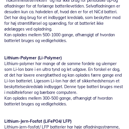
”hukommelseseffekten” og har ikke brug for periodiske op-og
afladninger for at forlænge batterilevetiden. Selvafladningen er
desuden kun ca. halvdelen af, hvad den er for et NiCd batteri.
Det har dog brug for et indbygget kredsløb, som beskytter mod
for høj strømtilførsel og spænding, for at batteriet ikke
ødelægges ved opladning.
Kan oplades mellem 500-1000 gange, afhængigt af hvordan
batteriet bruges og vedligeholdes.
Lithium-Polymer (Li-Polymer)
Lithium-polymer har mange af de samme fordele og ulemper
som Li-Ion bare i en ultra tynd og let udgave. En forskel er dog,
at det har lavere energitæthed og kan oplades færre gange end
Li-Ion batteriet. Ligesom Li-Ion har det af sikkerhedshensyn et
beskyttelseskredsløb indbygget. Denne type batteri bruges mest
i mobiltelefoner og bærbare computere.
Kan oplades mellem 300-500 gange, afhængigt af hvordan
batteriet bruges og vedligeholdes.
Lithium-Jern-Fosfat (LiFePO4/ LFP)
Lithium-jern-fosfat/ LFP batterier har høje afladningsstrømme,