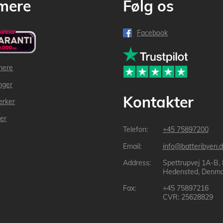
mere
Følg os
Facebook
mere
inger
Kontakter
ærker
der
+45 75897200
info@batteribyen.d
Spettrupvej 1A-B,
Hedensted, Denma
+45 75897216
CVR: 25628829