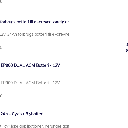
50
rbrugs batteri til el-drevne køretøjer
V 34Ah forbrugs batteri til el-drevne
55
e EP900 DUAL AGM Batteri - 12V
e EP900 DUAL AGM Batteri - 12V
80
Ah - Cyklisk Blybatteri
il cykliske applikationer, herunder golf