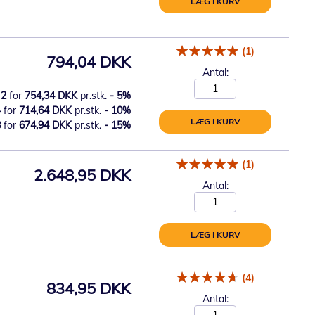
LÆG I KURV
(1)
794,04 DKK
Antal:
2
for
754,34 DKK
pr.stk.
-
5
%
4
for
714,64 DKK
pr.stk.
-
10
%
LÆG I KURV
8
for
674,94 DKK
pr.stk.
-
15
%
(1)
2.648,95 DKK
Antal:
LÆG I KURV
(4)
834,95 DKK
Antal: