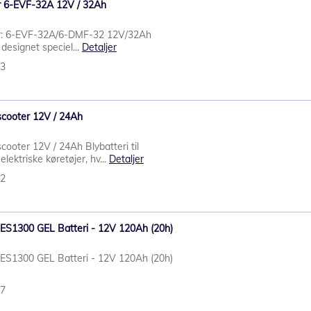
er 6-EVF-32A 12V / 32Ah
ter: 6-EVF-32A/6-DMF-32 12V/32Ah
 designet speciel...
Detaljer
93
nescooter 12V / 24Ah
escooter 12V / 24Ah Blybatteri til
lektriske køretøjer, hv...
Detaljer
52
t ES1300 GEL Batteri - 12V 120Ah (20h)
t ES1300 GEL Batteri - 12V 120Ah (20h)
57