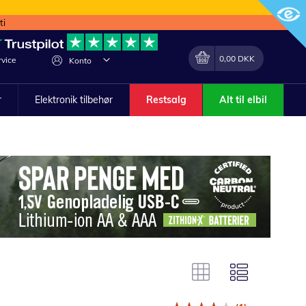
ti
Min indkøbskurv
Lave
0,00 DKK
vice
Konto
om
r
Elektronik tilbehør
Restsalg
Alt til elbil