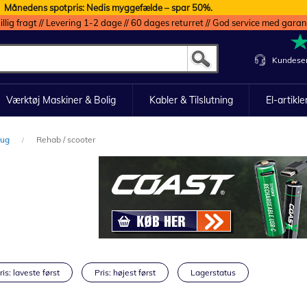
Månedens spotpris: Nedis myggefælde – spar 50%.
illig fragt // Levering 1-2 dage // 60 dages returret // God service med garan
Kundeser
Værktøj Maskiner & Bolig
Kabler & Tilslutning
El-artikle
brug
Rehab / scooter
ris: laveste først
Pris: højest først
Lagerstatus