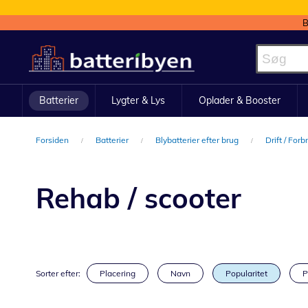
B
Skip
to
Content
Batterier
Lygter & Lys
Oplader & Booster
Forsiden
Batterier
Blybatterier efter brug
Drift / For
Rehab / scooter
Sorter efter:
Placering
Navn
Popularitet
P