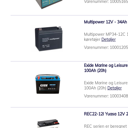
Varenummer: 1000516
Multipower 12V - 34Ah fo
Multipower MP34-12C 12
køretøjer
Detaljer
Varenummer: 1000120
Exide Marine og Leisur
100Ah (20h)
Exide Marine og Leisur
100Ah (20h)
Detaljer
Varenummer: 1000340
REC22-12I Yuasa 12V 22
REC serien er beregnet t