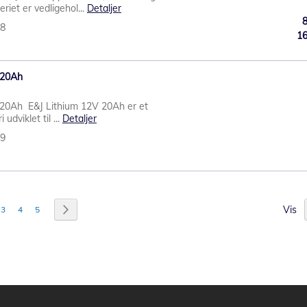
riet er vedligehol...
Detaljer
38
1
 20Ah
V 20Ah E&J Lithium 12V 20Ah er et
dviklet til ...
Detaljer
49
Vis
æser i øjeblikket side
Side
Side
Side
Side
Videre
3
4
5