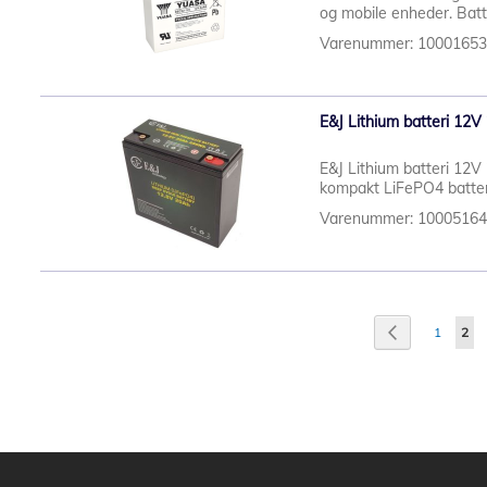
og mobile enheder. Batte
Varenummer: 1000165
E&J Lithium batteri 12V
E&J Lithium batteri 12
kompakt LiFePO4 batteri u
Varenummer: 1000516
Side
Side
Tilbage
Side
Du l
1
2