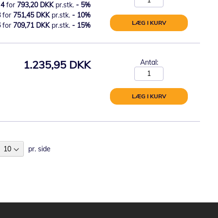
4
for
793,20 DKK
pr.stk.
-
5
%
8
for
751,45 DKK
pr.stk.
-
10
%
LÆG I KURV
6
for
709,71 DKK
pr.stk.
-
15
%
1.235,95 DKK
Antal:
LÆG I KURV
pr. side