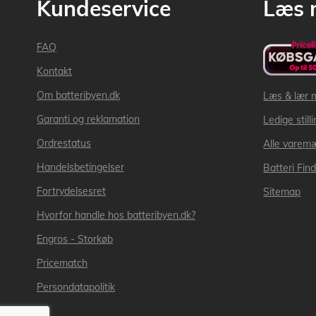
Kundeservice
Læs 
FAQ
Kontakt
Om batteribyen.dk
Læs & lær 
Garanti og reklamation
Ledige still
Ordrestatus
Alle varem
Handelsbetingelser
Batteri Fin
Fortrydelsesret
Sitemap
Hvorfor handle hos batteribyen.dk?
Engros - Storkøb
Pricematch
Persondatapolitik