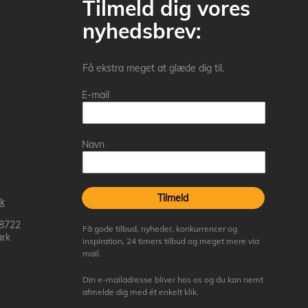
Tilmeld dig vores
nyhedsbrev:
Få ekstra meget at glæde dig til.
E-mail
Navn
Tilmeld
k
 8722
Få gode tilbud, nyheder, konkurrencer og
rk
inspiration, 24 timers tilbud og meget mere via
mail.
Din e-mailadresse bliver hos os og du kan nemt
afmelde dig med ét enkelt klik.