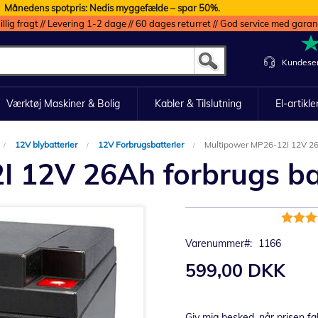
Månedens spotpris: Nedis myggefælde – spar 50%.
illig fragt // Levering 1-2 dage // 60 dages returret // God service med garan
Kundeser
Værktøj Maskiner & Bolig
Kabler & Tilslutning
El-artikle
12V blybatterier
12V Forbrugsbatterier
Multipower MP26-12I 12V 26Ah
 12V 26Ah forbrugs batt
Bedømm
100%
Varenummer
1166
599,00 DKK
Giv mig besked, når prisen fa