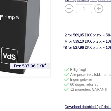
2
for
569,05 DKK
pr.stk.
-
5
%
4
for
539,10 DKK
pr.stk.
-
10
8
for
537,96 DKK
pr.stk.
-
10
Fra:
537,96 DKK
Billig fragt
Alle priser inkl. told, mom
Ingen gebyrer
60 dages returret
12 måneders GARANTI
Download datablad (pdf dok