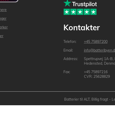
mere
inger
Kontakter
ærker
der
+45 75897200
info@batteribyen.d
Spettrupvej 1A-B,
Hedensted, Denma
+45 75897216
CVR: 25628829
Batterier til ALT, Billig fragt 
Batteribyen.dk ApS: © 2003-2025 batteribyen.dk