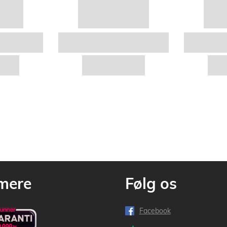
mere
Følg os
Facebook