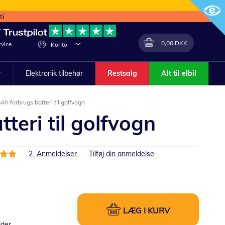
ti
Min indkøbskurv
Lave
0,00 DKK
vice
Konto
om
r
Elektronik tilbehør
Restsalg
Alt til elbil
 forbrugs batteri til golfvogn
eri til golfvogn
else:
2
Anmeldelser
Tilføj din anmeldelse
LÆG I KURV
lder