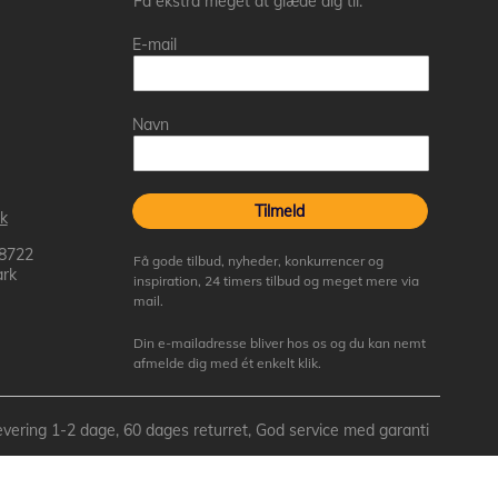
Få ekstra meget at glæde dig til.
E-mail
Navn
Tilmeld
k
 8722
Få gode tilbud, nyheder, konkurrencer og
rk
inspiration, 24 timers tilbud og meget mere via
mail.
Din e-mailadresse bliver hos os og du kan nemt
afmelde dig med ét enkelt klik.
- Levering 1-2 dage, 60 dages returret, God service med garanti