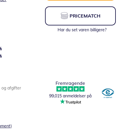
PRICEMATCH
Har du set varen billigere?
%
%
Fremragende
s og afgifter
99,015 anmeldelser på
ument)