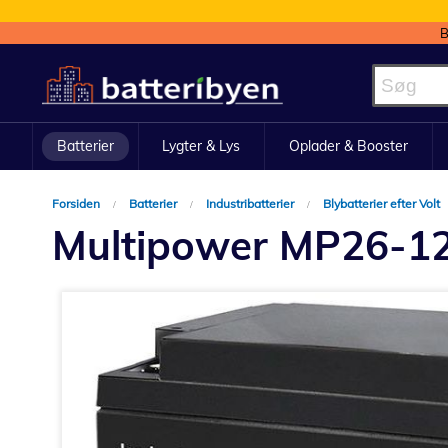
B
Skip
to
Content
Batterier
Lygter & Lys
Oplader & Booster
Forsiden
Batterier
Industribatterier
Blybatterier efter Volt
Multipower MP26-12I
Gå
til
slutningen
af
billedgalleriet