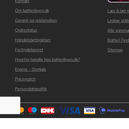
Kontakt
Om batteribyen.dk
Læs & lær 
Garanti og reklamation
Ledige still
Ordrestatus
Alle varem
Handelsbetingelser
Batteri Fin
Fortrydelsesret
Sitemap
Hvorfor handle hos batteribyen.dk?
Engros - Storkøb
Pricematch
Persondatapolitik