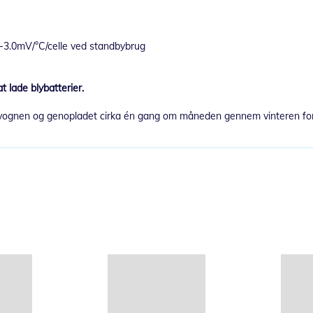
-3.0mV/°C/celle ved standbybrug
t lade blybatterier.
 fra vognen og genopladet cirka én gang om måneden gennem vinteren for