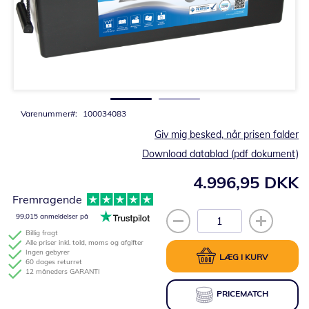
Gå
til
starten
af
billedgalleriet
Varenummer
100034083
Giv mig besked, når prisen falder
Download datablad (pdf dokument)
4.996,95 DKK
Fremragende
99,015 anmeldelser på
Billig fragt
Alle priser inkl. told, moms og afgifter
Ingen gebyrer
LÆG I KURV
60 dages returret
12 måneders GARANTI
PRICEMATCH