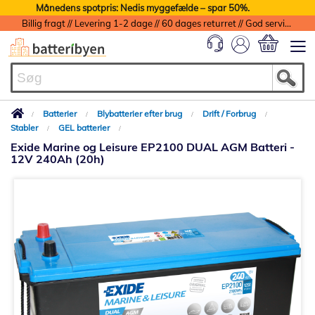
Månedens spotpris: Nedis myggefælde – spar 50%.
Billig fragt // Levering 1-2 dage // 60 dages returret // God service med garanti
Min indkøbs
Batterier
Blybatterier efter brug
Drift / Forbrug
Stabler
GEL batterier
Exide Marine og Leisure EP2100 DUAL AGM Batteri -
12V 240Ah (20h)
Gå
til
slutningen
af
billedgalleriet