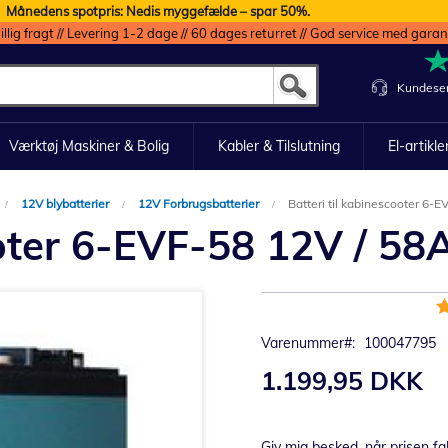
Månedens spotpris: Nedis myggefælde – spar 50%.
illig fragt // Levering 1-2 dage // 60 dages returret // God service med garan
Kundeser
Værktøj Maskiner & Bolig
Kabler & Tilslutning
El-artikle
12V blybatterier
12V Forbrugsbatterier
Batteri til kabinescooter 6-
ooter 6-EVF-58 12V / 58
B
1
Varenummer
100047795
1.199,95 DKK
Giv mig besked, når prisen fa