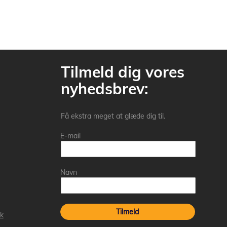
Tilmeld dig vores
nyhedsbrev:
Få ekstra meget at glæde dig til.
E-mail
Navn
Tilmeld
k