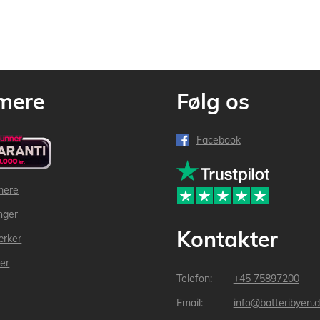
mere
Følg os
Facebook
mere
inger
Kontakter
ærker
der
+45 75897200
info@batteribyen.d