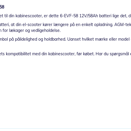
-58
t til din kabinescooter, er dette 6-EVF-58 12V/58Ah batteri lige det, 
teri, at din el-scooter kører længere på en enkelt opladning. AGM-tekn
n for lækager og vedligeholdelse.
bol på pålidelighed og holdbarhed. Uanset hvilket mærke eller model di
ts kompatibilitet med din kabinescooter, før købet. Har du spørgsmål el