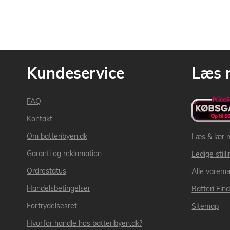
Kundeservice
Læs 
FAQ
Kontakt
Om batteribyen.dk
Læs & lær 
Garanti og reklamation
Ledige still
Ordrestatus
Alle varem
Handelsbetingelser
Batteri Fin
Fortrydelsesret
Sitemap
Hvorfor handle hos batteribyen.dk?