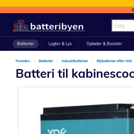
B
Skip
to
Content
Batterier
Lygter & Lys
Oplader & Booster
Forsiden
Batterier
Industribatterier
Blybatterier efter Volt
Batteri til kabinesc
Gå
til
slutningen
af
billedgalleriet