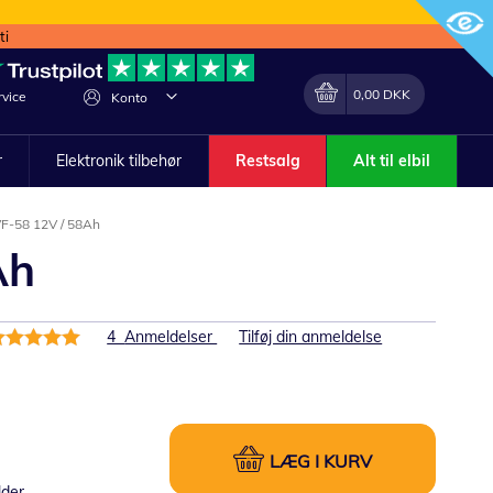
ti
Min indkøbskurv
Lave
0,00 DKK
vice
Konto
om
r
Elektronik tilbehør
Restsalg
Alt til elbil
EVF-58 12V / 58Ah
Ah
edømmelse:
4
Anmeldelser
Tilføj din anmeldelse
00%
LÆG I KURV
lder