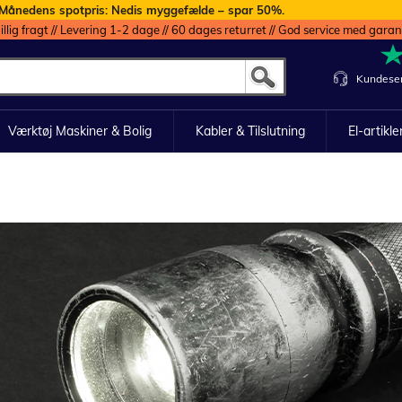
Månedens spotpris: Nedis myggefælde – spar 50%.
illig fragt // Levering 1-2 dage // 60 dages returret // God service med garan
Kundeser
Værktøj Maskiner & Bolig
Kabler & Tilslutning
El-artikle