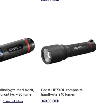
Læg i kurv
håndlygte med hvidt,
Coast HP7XDL composite
 grønt lys – 80 lumen
håndlygte 240 lumen
:
369,00 DKK
5
Anmeldelser