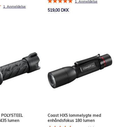
Bedømmelse:
1
Anmeldelse
:
100%
1
Anmeldelse
519,00 DKK
Læg i kurv
0 POLYSTEEL
Coast HX5 lommelygte med
435 lumen
enhåndsfokus 180 lumen