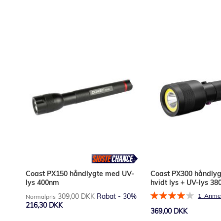
Læg i kurv
Læg i kurv
Coast PX150 håndlygte med UV-
Coast PX300 håndly
lys 400nm
hvidt lys + UV-lys 38
Bedømmelse:
309,00 DKK
Rabat
- 30%
1
Anmel
Normalpris
80%
Tilbudspris
216,30 DKK
369,00 DKK