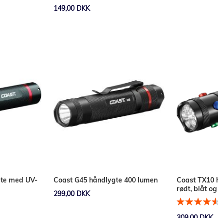
93%
149,00 DKK
Læg i kurv
Læg i kurv
gte med UV-
Coast G45 håndlygte 400 lumen
Coast TX10 
rødt, blåt og
299,00 DKK
Bedømmelse
92%
309,00 DKK