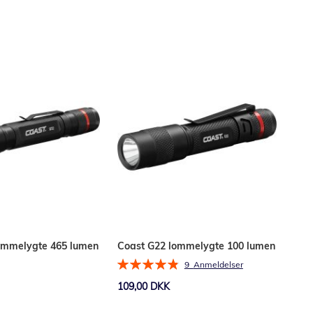
Læg i kurv
ommelygte 465 lumen
Coast G22 lommelygte 100 lumen
Bedømmelse:
9
Anmeldelser
98%
109,00 DKK