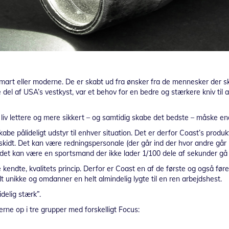
smart eller moderne. De er skabt ud fra ønsker fra de mennesker der 
del af USA’s vestkyst, var et behov for en bedre og stærkere kniv til 
 liv lettere og mere sikkert – og samtidig skabe det bedste – måske e
skabe pålideligt udstyr til enhver situation. Det er derfor Coast’s produ
kidt. Det kan være redningspersonale (der går ind der hvor andre går u
r det kan være en sportsmand der ikke lader 1/100 dele af sekunder gå t
kendte, kvalitets princip. Derfor er Coast en af de første og også føre
lt unikke og omdanner en helt almindelig lygte til en ren arbejdshest.
delig stærk”.
terne op i tre grupper med forskelligt Focus: