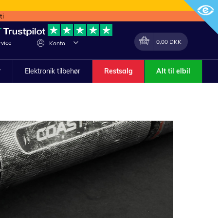
ti
Min indkøbskurv
Lave
0,00 DKK
vice
Konto
om
r
Elektronik tilbehør
Restsalg
Alt til elbil