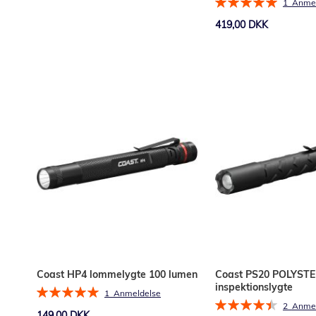
Bedømmelse:
1
Anmel
100%
419,00 DKK
Læg i kurv
Læg i kurv
Coast HP4 lommelygte 100 lumen
Coast PS20 POLYSTE
inspektionslygte
Bedømmelse:
1
Anmeldelse
Bedømmelse:
100%
2
Anmel
149,00 DKK