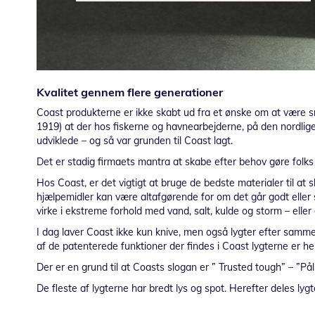
Kvalitet gennem flere generationer
Coast produkterne er ikke skabt ud fra et ønske om at være 
1919) at der hos fiskerne og havnearbejderne, på den nordlige 
udviklede – og så var grunden til Coast lagt.
Det er stadig firmaets mantra at skabe efter behov gøre folks
Hos Coast, er det vigtigt at bruge de bedste materialer til at 
hjælpemidler kan være altafgørende for om det går godt eller s
virke i ekstreme forhold med vand, salt, kulde og storm – elle
I dag laver Coast ikke kun knive, men også lygter efter samme 
af de patenterede funktioner der findes i Coast lygterne er he
Der er en grund til at Coasts slogan er ” Trusted tough” – ”Påli
De fleste af lygterne har bredt lys og spot. Herefter deles lyg