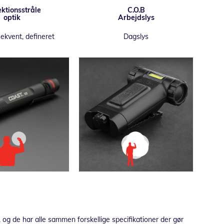
ektionsstråle
C.O.B
optik
Arbejdslys
sekvent, defineret
Dagslys
m, og de har alle sammen forskellige specifikationer der gør