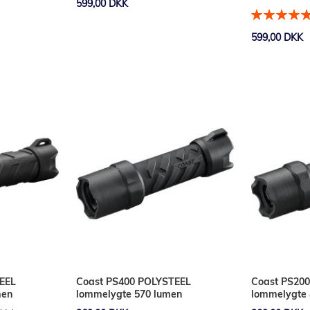
599,00 DKK
Bedømmelse
100%
599,00 DKK
Læg i kurv
Læg i kurv
EEL
Coast PS400 POLYSTEEL
Coast PS20
men
lommelygte 570 lumen
lommelygte 