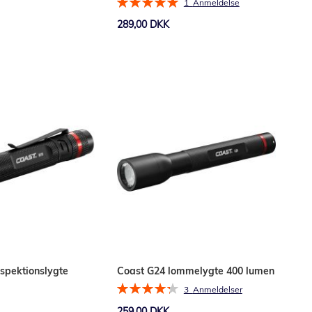
Bedømmelse:
1
Anmeldelse
100%
289,00 DKK
Læg i kurv
spektionslygte
Coast G24 lommelygte 400 lumen
Bedømmelse:
3
Anmeldelser
87%
259,00 DKK