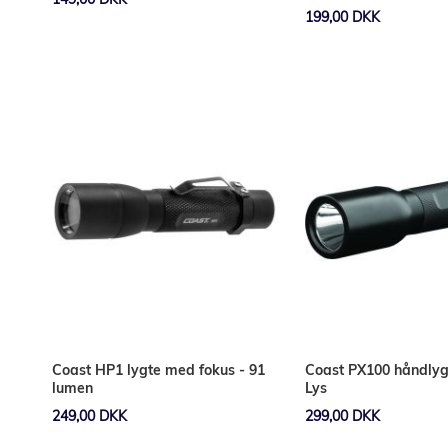
90%
199,00 DKK
Læg i kurv
Læg i kurv
Coast HP1 lygte med fokus - 91
Coast PX100 håndly
lumen
Lys
249,00 DKK
299,00 DKK