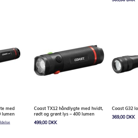
Læg i kurv
Læg i kurv
gte med
Coast TX12 håndlygte med hvidt,
Coast G32 l
0 lumen
rødt og grønt lys – 400 lumen
369,00 DKK
499,00 DKK
delse
Læg i kurv
Læg i kurv