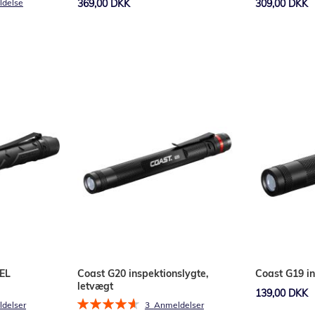
369,00 DKK
309,00 DKK
delse
Læg i kurv
Læg i kurv
EL
Coast G20 inspektionslygte,
Coast G19 in
letvægt
139,00 DKK
Bedømmelse:
delser
3
Anmeldelser