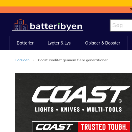
B
Skip
to
Content
Batterier
Lygter & Lys
Oplader & Booster
Forsiden
Coast Kvalitet gennem flere generationer