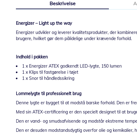
Beskrivelse
A
starten
af
billedgalleriet
Energizer – Light up the way
Energizer udvikler og leverer kvalitetsprodukter, der kombiner
brugere, hvilket gør dem pålidelige under krævende forhold.
Indhold i pakken
1 x Energizer ATEX godkendt LED-lygte, 150 lumen
1 x Klips til fastgørelse i tøjet
1 x Snor til håndledssikring
Lommelygte til professionelt brug
Denne lygte er bygget til at modstå barske forhold. Den er fr
Med sin ATEX-certificering er den specielt designet til at brug
Den er vand- og smudsafvisende og modstår ekstreme temperatu
Den er desuden modstandsdygtig overfor olie og kemikalier, hv