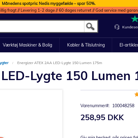
Månedens spotpris: Nedis myggefælde – spar 50%.
illig fragt // Levering 1-2 dage // 60 dages returret // God service med garan
Kundeser
Værktøj Maskiner & Bolig
Kabler & Tilslutning
El-artikle
ygter
Energizer ATEX 2AA LED-Lygte 150 Lumen 175m
 LED-Lygte 150 Lumen
B
8
Varenummer
100048258
258,95 DKK
Giv mig besked, når prisen fa