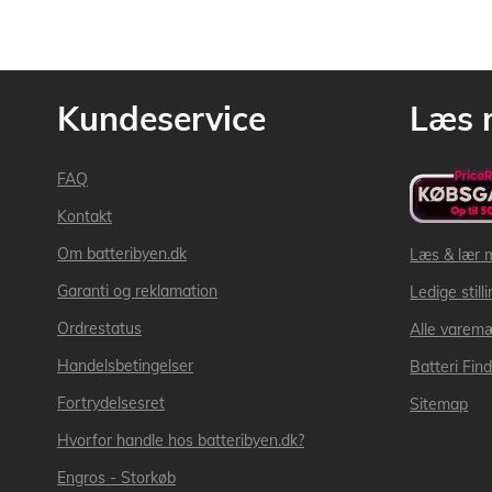
Kundeservice
Læs 
FAQ
Kontakt
Om batteribyen.dk
Læs & lær 
Garanti og reklamation
Ledige still
Ordrestatus
Alle varem
Handelsbetingelser
Batteri Fin
Fortrydelsesret
Sitemap
Hvorfor handle hos batteribyen.dk?
Engros - Storkøb