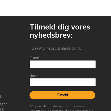
Tilmeld dig vores
nyhedsbrev:
Få ekstra meget at glæde dig til.
E-mail
Navn
Tilmeld
k
 8722
Få gode tilbud, nyheder, konkurrencer og
rk
inspiration, 24 timers tilbud og meget mere via