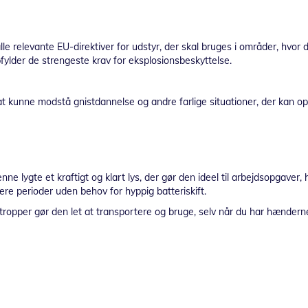
e relevante EU-direktiver for udstyr, der skal bruges i områder, hvor de
fylder de strengeste krav for eksplosionsbeskyttelse.
at kunne modstå gnistdannelse og andre farlige situationer, der kan ops
e lygte et kraftigt og klart lys, der gør den ideel til arbejdsopgaver,
ngere perioder uden behov for hyppig batteriskift.
opper gør den let at transportere og bruge, selv når du har hænderne