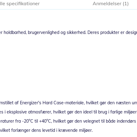
lle specifikationer
Anmeldelser
1
er holdbarhed, brugervenlighed og sikkerhed. Deres produkter er design
emstillet af Energizer's Hard Case-materiale, hvilket gør den næsten 
es i eksplosive atmosfærer, hvilket gør den ideel til brug i farlige mil
rer fra -20°C til +40°C, hvilket gør den velegnet til både indendørs 
ilket forlænger dens levetid i krævende miljøer.