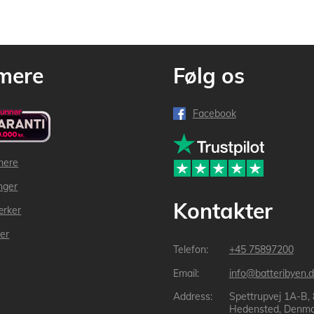
mere
Følg os
Facebook
mere
inger
Kontakter
ærker
der
+45 75897200
info@batteribyen.d
Spettrupvej 1A-B,
Hedensted, Denma