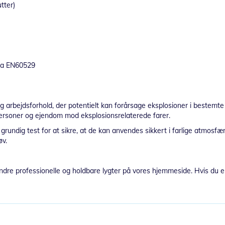
tter)
x ia EN60529
g arbejdsforhold, der potentielt kan forårsage eksplosioner i bestemte 
 personer og ejendom mod eksplosionsrelaterede farer.
dig test for at sikre, at de kan anvendes sikkert i farlige atmosfærer
øv.
andre professionelle og holdbare lygter på vores hjemmeside. Hvis du er i