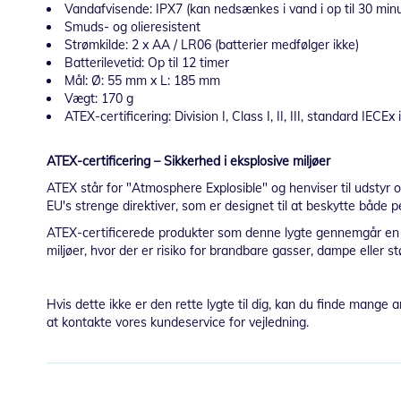
Vandafvisende: IPX7 (kan nedsænkes i vand i op til 30 minu
Smuds- og olieresistent
Strømkilde: 2 x AA / LR06 (batterier medfølger ikke)
Batterilevetid: Op til 12 timer
Mål: Ø: 55 mm x L: 185 mm
Vægt: 170 g
ATEX-certificering: Division I, Class I, II, III, standard IECE
ATEX-certificering – Sikkerhed i eksplosive miljøer
ATEX står for "Atmosphere Explosible" og henviser til udstyr o
EU's strenge direktiver, som er designet til at beskytte både
ATEX-certificerede produkter som denne lygte gennemgår en grun
miljøer, hvor der er risiko for brandbare gasser, dampe eller st
Hvis dette ikke er den rette lygte til dig, kan du finde mange 
at kontakte vores kundeservice for vejledning.