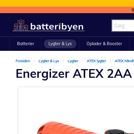
B
Skip
to
Content
Batterier
Lygter & Lys
Oplader & Booster
Forsiden
Lygter & Lys
Lygter
ATEX lygter
ATEX håndl
Energizer ATEX 2AA
Gå
til
slutningen
af
billedgalleriet