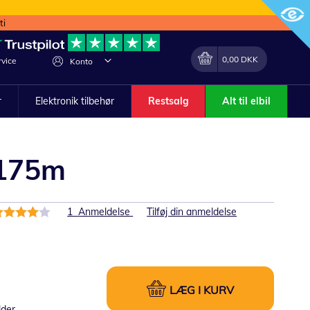
ti
Min indkøbskurv
Lave
0,00 DKK
vice
Konto
om
r
Elektronik tilbehør
Restsalg
Alt til elbil
 175m
edømmelse:
1
Anmeldelse
Tilføj din anmeldelse
0%
LÆG I KURV
lder