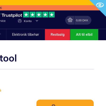
ti
Min indkøbskurv
Lave
0,00 DKK
vice
Konto
om
r
Elektronik tilbehør
Restsalg
Alt til elbil
tool
%