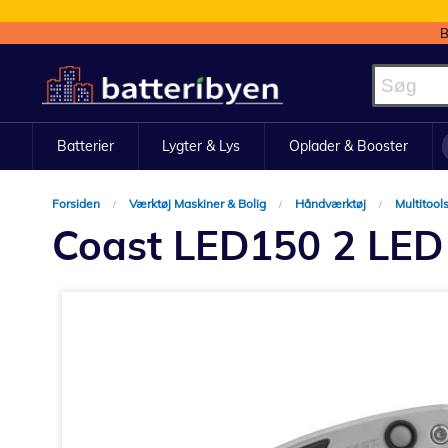
B
Skip
to
Content
Batterier
Lygter & Lys
Oplader & Booster
Forsiden
Værktøj Maskiner & Bolig
Håndværktøj
Multitool
Coast LED150 2 LED 
Gå
til
slutningen
af
billedgalleriet