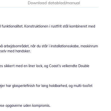
Download datablad/manual
funktionalitet. Konstruktionen i rustfrit stål kombineret med
på arbejdsområdet, når du står i installationsskabe, maskinrum
– selv med handsker.
es sikkert med en liner lock, og Coast’s velkendte Double
jer har glasperlefinish for lang holdbarhed, og multi-tool’et
an løse opgaverne uden kompromis.