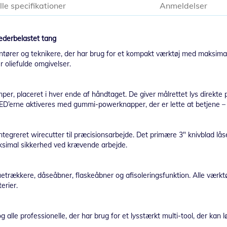
lle specifikationer
Anmeldelser
jederbelastet tang
ontører og teknikere, der har brug for et kompakt værktøj med maksimal 
r oliefulde omgivelser.
er, placeret i hver ende af håndtaget. De giver målrettet lys direkte 
. LED’erne aktiveres med gummi-powerknapper, der er lette at betjene 
tegreret wirecutter til præcisionsarbejde. Det primære 3" knivblad lås
ksimal sikkerhed ved krævende arbejde.
ruetrækkere, dåseåbner, flaskeåbner og afisoleringsfunktion. Alle værktø
erier.
og alle professionelle, der har brug for et lysstærkt multi-tool, der k