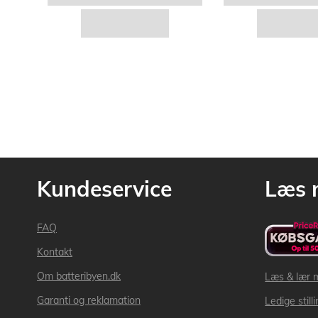
Kundeservice
Læs 
FAQ
Kontakt
Om batteribyen.dk
Læs & lær 
Garanti og reklamation
Ledige still