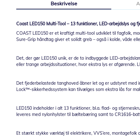
Beskrivelse
A
starten
af
billedgalleriet
Coast LED150 Multi-Tool – 13 funktioner, LED-arbejdslys og f
COAST LED150 er et kraftigt multi-tool udviklet til fagfolk, m
Sure-Grip håndtag giver et solidt greb – også i kolde, våde elle
Det, der gør LED150 unik, er de to indbyggede LED-arbejdslamp
eller trange arbejdssituationer, hvor ekstra lys er afgørende
Det fjederbelastede tanghoved åbner let og er udstyret med in
Lock™-sikkerhedssystem kan tilvælges som ekstra lås for ma
LED150 indeholder i alt 13 funktioner, bl.a. flad- og stjernesk
leveres med nylonhylster til bæltebæring samt to CR1616-batt
Et stærkt stykke værktøj til elektrikere, VVS’ere, montagefolk 