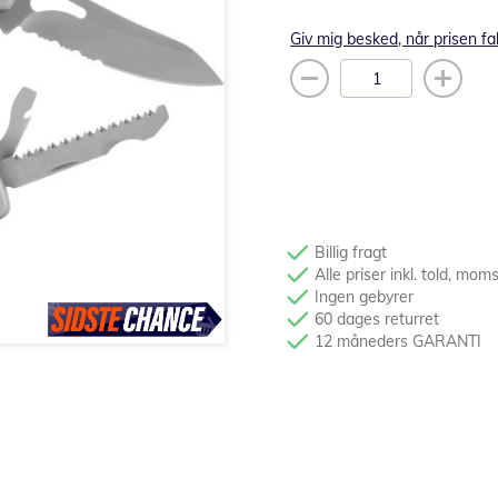
Giv mig besked, når prisen fa
Billig fragt
Alle priser inkl. told, mom
Ingen gebyrer
60 dages returret
12 måneders GARANTI