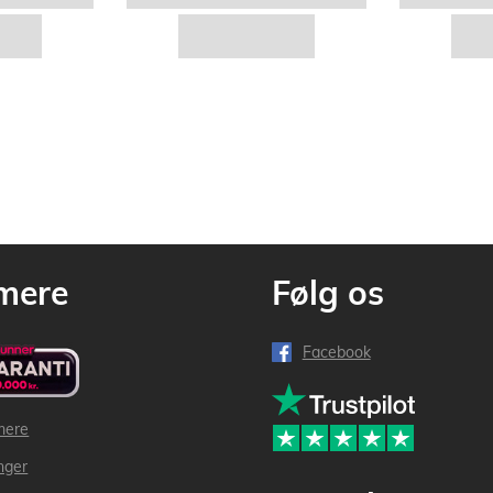
mere
Følg os
Facebook
mere
inger