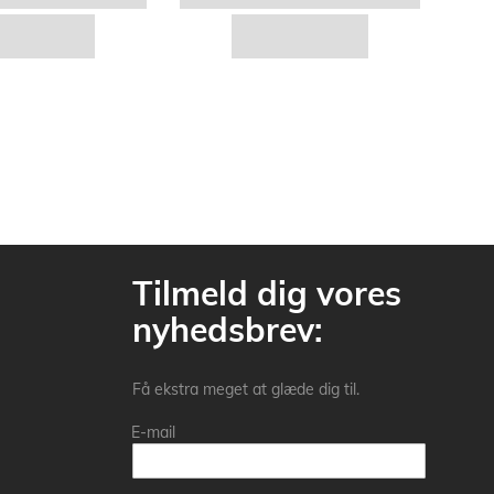
Tilmeld dig vores
nyhedsbrev:
Få ekstra meget at glæde dig til.
E-mail