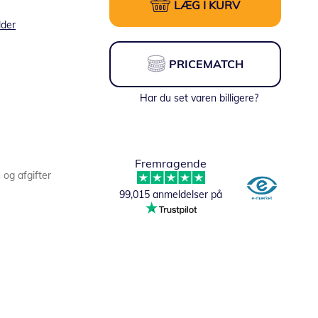
LÆG I KURV
lder
PRICEMATCH
Har du set varen billigere?
Fremragende
s og afgifter
99,015 anmeldelser på