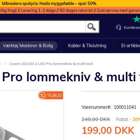
Månedens spotpris: Nedis myggefælde – spar 50%.
illig fragt // Levering 1-2 dage // 60 dages returret // God service med garan
Kundeser
Værktøj Maskiner & Bolig
Kabler & Tilslutning
El-artikle
s
Coast LED150 2 LED Pro lommekniv & multi tool
Pro lommekniv & multi 
Varenummer
100011041
249,00 DKK
Rabat
- 20
199,00 DKK
Tilbudspris