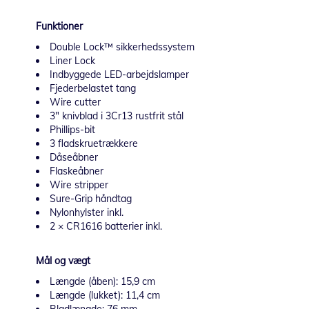
Funktioner
Double Lock™ sikkerhedssystem
Liner Lock
Indbyggede LED-arbejdslamper
Fjederbelastet tang
Wire cutter
3" knivblad i 3Cr13 rustfrit stål
Phillips-bit
3 fladskruetrækkere
Dåseåbner
Flaskeåbner
Wire stripper
Sure-Grip håndtag
Nylonhylster inkl.
2 × CR1616 batterier inkl.
Mål og vægt
Længde (åben): 15,9 cm
Længde (lukket): 11,4 cm